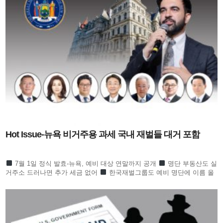
Hot Issue-뉴욕 비거주용 과세 국내 재벌들 대거 포함
7월 1일 정식 발효-뉴욕, 예비 대상 연말까지 공개
명단 부동산도 실
거주소 드러나면 추가 세금 없어
한국재벌그룹도 예비 명단에 이름 올
라 귀추 주목
정의선 이서현 김병주 신동원 노혜경