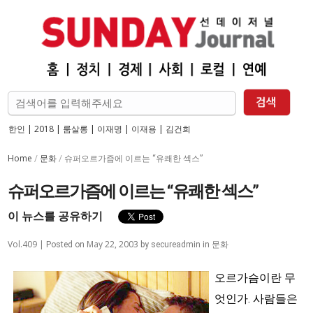
한인
|
2018
|
룸살롱
|
이재명
|
이재용
|
김건희
Home
문화
/
/
슈퍼오르가즘에 이르는 “유쾌한 섹스”
슈퍼오르가즘에 이르는 “유쾌한 섹스”
이 뉴스를 공유하기
Vol.409 |
May 22, 2003
문화
Posted on
by
secureadmin
in
오르가슴이란 무
엇인가. 사람들은