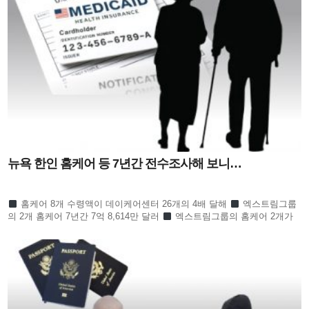
뉴욕 한인 홈케어 등 7년간 전수조사해 보니…
홈케어 8개 수령액이 데이케어센터 26개의 4배 달해
엑스트림그룹
의 2개 홈케어 7년간 7억 8,614만 달러
엑스트림그룹의 홈케어 2개가
한인 전체의 절반 넘어
수프림홈케어 3개 회사 역