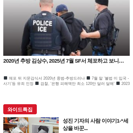
2020년 추방 김상수, 2025년 7월 SF서 체포하고 보니…
체포 뒤 지문감식서 2020년 중범-추방드러나
7월 말 ‘불법 미 입국 -
사기’등 유죄 인정
검찰, ‘은행 피해액만 최소 120만 달러 달해’
2023
년 11월부터 2025년 7월까지 은
와이드특집
성진 기자의 사람 이야기1-“세
상을 바꾼...