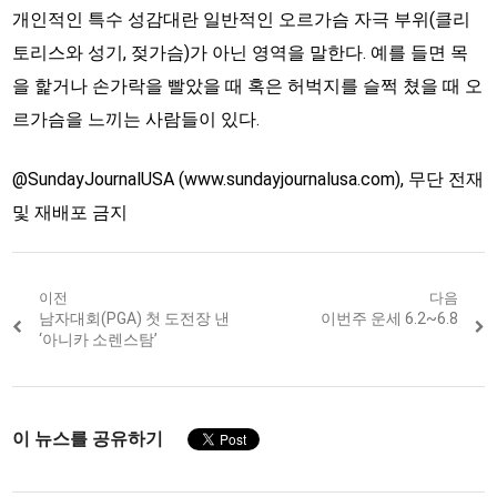
개인적인 특수 성감대란 일반적인 오르가슴 자극 부위(클리
토리스와 성기, 젖가슴)가 아닌 영역을 말한다. 예를 들면 목
을 핥거나 손가락을 빨았을 때 혹은 허벅지를 슬쩍 쳤을 때 오
르가슴을 느끼는 사람들이 있다.
@SundayJournalUSA (www.sundayjournalusa.com), 무단 전재
및 재배포 금지
Post
이전
다음
Previous
남자대회(PGA) 첫 도전장 낸
Next
이번주 운세 6.2~6.8
navigation
post:
post:
‘아니카 소렌스탐’
이 뉴스를 공유하기