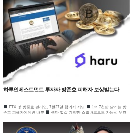
하루인베스트먼트 투자자 방준호 피해자 보상받는다
FTX 및 방준호 관리인, 7월27일 합의서 서명
1억 7천만 달러는 방
준호 피해자에게만 배분
렘마 헐값 계약한 스발바르드도 자동적 무효
하루인베스트먼트 1만 6천 명 피해회복될 듯 하루