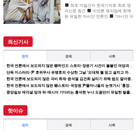
최초 미일간지 한국기자로 최초 영
자신문 창간
미언론 뮤지엄에 헌액
된 유일한 아시안 언론인
“아시안 아
메리칸 언론계 대부”로 존경의 기자
SF사형수 이철수…결정적 무죄 쾌거
이끌어내 202
최신기사
정치
경제
사회
한국 언론에서 보도되지 않은 秘하인드 스토리-장윤기 사건이 불붙인 여당과 검찰의 보완 수사권 전쟁
단독 미스터리-尹 호위무사 유병호의 수상한 그날 ‘도대체 뭘 믿고 설치고 까부나 했더니…’
한국 언론에 보도되지 않은 극비 취재-윤석열 김건희 살리기 위해 법도 깔아뭉갠 심우정의 자충수
한국 언론에서 보도되지 않은 秘스토리-국정원 尹똘마니들의 눈엣가시 ‘홍장원’ 죽이기
중앙일보 매각설 앞과 뒤-메시아 기다리는 홍석현 누나 도움만이 유일한 탈출구인데 …
핫이슈
정치
경제
사회