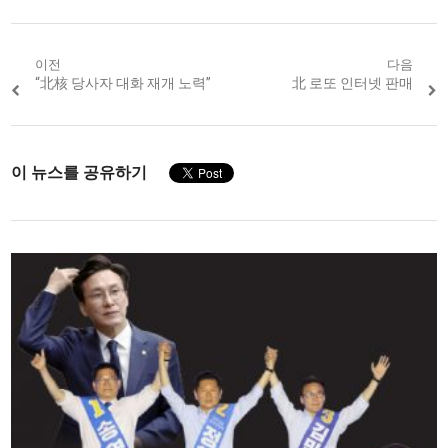
Post
이전
다음
Previous
“北核 당사자 대화 재개 노력”
Next
北 로또 인터넷 판매
navigation
post:
post:
이 뉴스를 공유하기