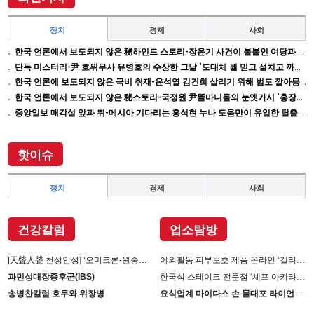
정치
경제
사회
한국 언론에서 보도되지 않은 秘하인드 스토리-장윤기 사건이 불붙인 여당과 검찰의 보완 수사권 전쟁
단독 미스터리-尹 호위무사 유병호의 수상한 그날 ‘도대체 뭘 믿고 설치고 까부나 했더니…’
한국 언론에 보도되지 않은 극비 취재-윤석열 김건희 살리기 위해 법도 깔아뭉갠 심우정의 자충수
한국 언론에서 보도되지 않은 秘스토리-국정원 尹똘마니들의 눈엣가시 ‘홍장원’ 죽이기
중앙일보 매각설 앞과 뒤-메시아 기다리는 홍석현 누나 도움만이 유일한 탈출구인데 …
핫이슈
정치
경제
사회
건강칼럼
업소탐방
[天聲人聲 천성인성] ‘오미크론-원숭이 두창’장난 아니다
야외활동 피부보호 제품 온라인 ‘캘리제이’(Cali-j)에서 판매
과민성대장증후군(IBS)
한국식 스테이크 전문점 ‘셰프 아키라백의 AB스테이크’ 진출
송병찬칼럼 호두와 위장병
요식업계 마이다스 손 물대포 라이언 손 사장의 인생 필살기