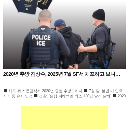
2020년 추방 김상수, 2025년 7월 SF서 체포하고 보니…
체포 뒤 지문감식서 2020년 중범-추방드러나
7월 말 ‘불법 미 입국 -
사기’등 유죄 인정
검찰, ‘은행 피해액만 최소 120만 달러 달해’
2023
년 11월부터 2025년 7월까지 은