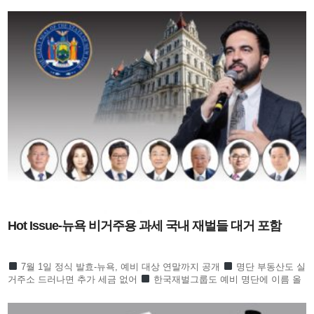
Hot Issue-뉴욕 비거주용 과세 국내 재벌들 대거 포함
7월 1일 정식 발효-뉴욕, 예비 대상 연말까지 공개
명단 부동산도 실
거주소 드러나면 추가 세금 없어
한국재벌그룹도 예비 명단에 이름 올
라 귀추 주목
정의선 이서현 김병주 신동원 노혜경