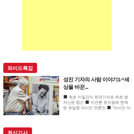
와이드특집
성진 기자의 사람 이야기1-“세
상을 바꾼...
최초 미일간지 한국기자로 최초 영
자신문 창간
미언론 뮤지엄에 헌액
된 유일한 아시안 언론인
“아시안 아
메리칸 언론계 대부”로 존경의 기자
SF사형수 이철수…결정적 무죄 쾌거
이끌어내 202
최신기사