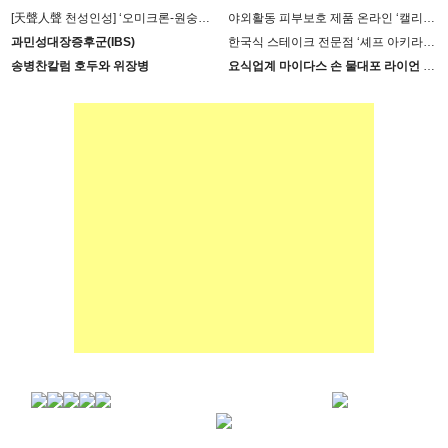
[天聲人聲 천성인성] ‘오미크론-원숭이 두창’장난 아니다
야외활동 피부보호 제품 온라인 ‘캘리제이’(Cali-j)에서 판매
과민성대장증후군(IBS)
한국식 스테이크 전문점 ‘셰프 아키라백의 AB스테이크’ 진출
송병찬칼럼 호두와 위장병
요식업계 마이다스 손 물대포 라이언 손 사장의 인생 필살기