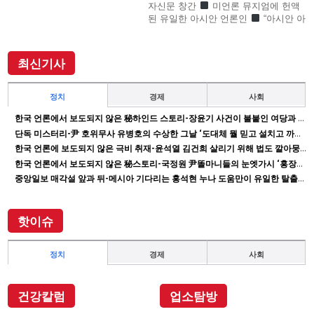
자신문 창간
미언론 뮤지엄에 헌액
된 유일한 아시안 언론인
“아시안 아
메리칸 언론계 대부”로 존경의 기자
SF사형수 이철수…결정적 무죄 쾌거
이끌어내 202
최신기사
정치
경제
사회
한국 언론에서 보도되지 않은 秘하인드 스토리-장윤기 사건이 불붙인 여당과 검찰의 보완 수사권 전쟁
단독 미스터리-尹 호위무사 유병호의 수상한 그날 ‘도대체 뭘 믿고 설치고 까부나 했더니…’
한국 언론에 보도되지 않은 극비 취재-윤석열 김건희 살리기 위해 법도 깔아뭉갠 심우정의 자충수
한국 언론에서 보도되지 않은 秘스토리-국정원 尹똘마니들의 눈엣가시 ‘홍장원’ 죽이기
중앙일보 매각설 앞과 뒤-메시아 기다리는 홍석현 누나 도움만이 유일한 탈출구인데 …
핫이슈
정치
경제
사회
건강칼럼
업소탐방