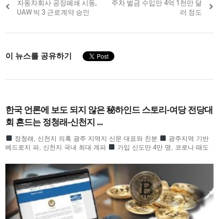
Previous
자동차회사 공장폐쇄 시동,
Next
주차 벌금 수입만 4억 1천만 달
navigation
post:
post:
UAW 빅 3 근로계약 승인
러 정도
이 뉴스를 공유하기
한국 언론에 보도 되지 않은 秘하인드 스토리-여당 전당대
회 흔드는 정청래-신천지 ...
정청래, 신천지 의혹 광주 지역지 신문 대표와 친분
광주지역 기반
베드로지 파, 신천지 국내 최대 계파
가입 신도만 4만 명, 코로나 때도
방역 당국이 관심
합수본 역시 ‘신천지도 민주