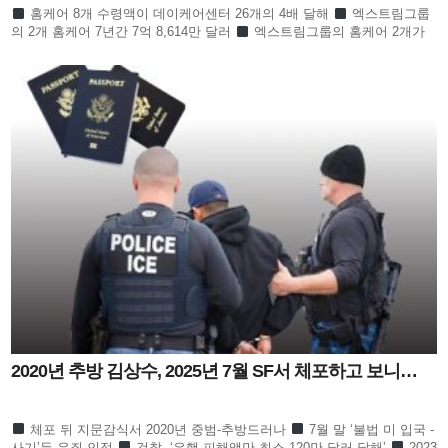
홈케어 8개 수령액이 데이케어센터 26개의 4배 달해
엑스트림그룹
의 2개 홈케어 7년간 7억 8,614만 달러
엑스트림그룹의 홈케어 2개가
한인 전체의 절반 넘어
수프림홈케어 3개 회사 역
2020년 추방 김상수, 2025년 7월 SF서 체포하고 보니…
체포 뒤 지문감식서 2020년 중범-추방드러나
7월 말 ‘불법 미 입국 -
사기’등 유죄 인정
검찰, ‘은행 피해액만 최소 120만 달러 달해’
2023