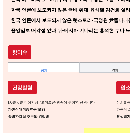
한국 언론에 보도되지 않은 극비 취재-윤석열 김건희 살리
한국 언론에서 보도되지 않은 秘스토리-국정원 尹똘마니들의
중앙일보 매각설 앞과 뒤-메시아 기다리는 홍석현 누나 도
핫이슈
정치
경제
건강칼럼
업소
[天聲人聲 천성인성] ‘오미크론-원숭이 두창’장난 아니다
야외활동 피
과민성대장증후군(IBS)
한국식 스
송병찬칼럼 호두와 위장병
요식업계 