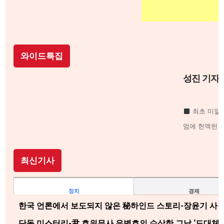
와이드특집
성진 기자의
최초 미일
엄에 헌액된 
부”로 존경의
내 202
최신기사
정치
경제
한국 언론에서 보도되지 않은 秘하인드 스토리-장윤기 사건
단독 미스터리-尹 호위무사 유병호의 수상한 그날 ‘도대체 