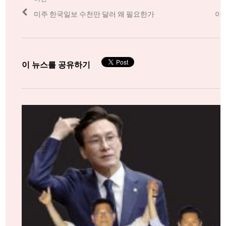
navigation
Previous
Ne
미주 한국일보 수천만 달러 왜 필요한가
이신
post:
pos
이 뉴스를 공유하기