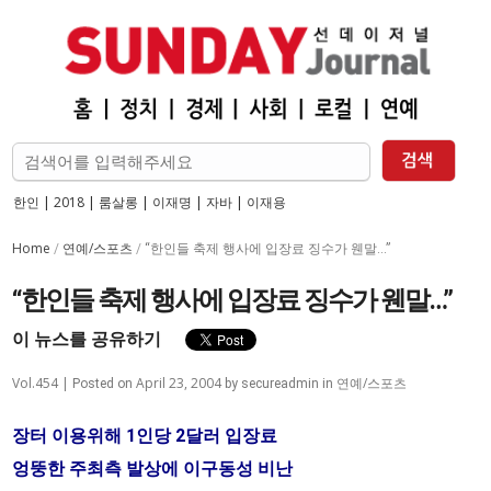
한인
|
2018
|
룸살롱
|
이재명
|
자바
|
이재용
Home
연예/스포츠
/
/
“한인들 축제 행사에 입장료 징수가 웬말…”
“한인들 축제 행사에 입장료 징수가 웬말…”
이 뉴스를 공유하기
Vol.454 |
April 23, 2004
연예/스포츠
Posted on
by
secureadmin
in
장터 이용위해 1인당 2달러 입장료
엉뚱한 주최측 발상에 이구동성 비난