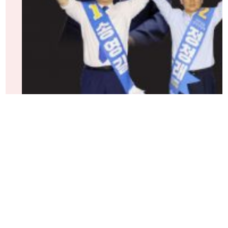
한국 언론에 보도 되지 않은 秘하인드 스토리-여당 전당대
정청래, 신천지 의혹 광주 지역지 신문 대표와 친분
광주지역 기반
4만 명, 코로나 때도 방역 당국이 관심
합수본 역시 ‘신천지도 민주