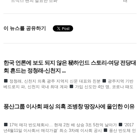
navigation
드삭스 팬의 절묘한 조화
래”
이 뉴스를 공유하기
한국 언론에 보도 되지 않은 秘하인드 스토리-여당 전당대
회 흔드는 정청래-신천지 ...
정청래, 신천지 의혹 광주 지역지 신문 대표와 친분
광주지역 기반
베드로지 파, 신천지 국내 최대 계파
가입 신도만 4만 명, 코로나 때도
방역 당국이 관심
합수본 역시 ‘신천지도 민주
풍산그룹 이사회 패싱 의혹 조병창 땅장사에 올인한 이유
17억 매각 반도체회사… 현재 2천 배 상승 3조 5천억 날아가
‘2017
년4월11일 이사회서 매각가결’ 최소 3차례 이사회 공시
풍산 반도체 인
수 HPSP ‘2017년 4월 3일 자로 양수’