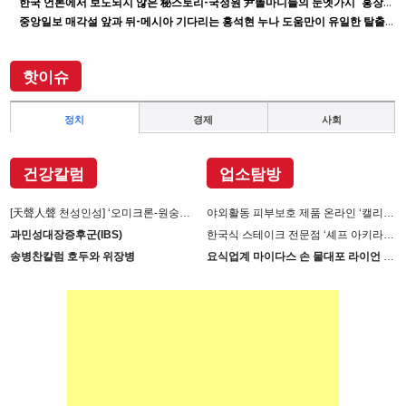
한국 언론에서 보도되지 않은 秘스토리-국정원 尹똘마니들의 눈엣가시 ‘홍장원’ 죽이기
중앙일보 매각설 앞과 뒤-메시아 기다리는 홍석현 누나 도움만이 유일한 탈출구인데 …
핫이슈
정치
경제
사회
건강칼럼
업소탐방
[天聲人聲 천성인성] ‘오미크론-원숭이 두창’장난 아니다
야외활동 피부보호 제품 온라인 ‘캘리제이’(Cali-j)에서 판매
과민성대장증후군(IBS)
한국식 스테이크 전문점 ‘셰프 아키라백의 AB스테이크’ 진출
송병찬칼럼 호두와 위장병
요식업계 마이다스 손 물대포 라이언 손 사장의 인생 필살기