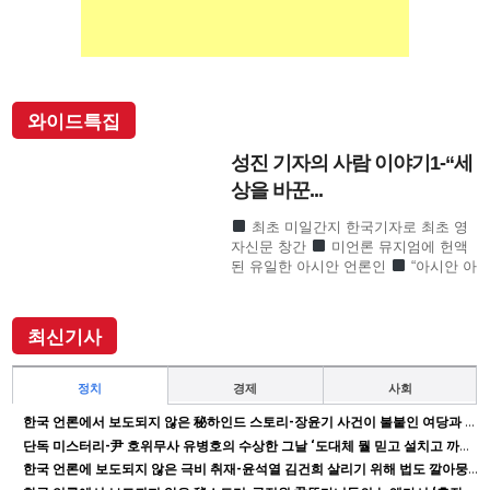
와이드특집
성진 기자의 사람 이야기1-“세
상을 바꾼...
최초 미일간지 한국기자로 최초 영
자신문 창간
미언론 뮤지엄에 헌액
된 유일한 아시안 언론인
“아시안 아
메리칸 언론계 대부”로 존경의 기자
SF사형수 이철수…결정적 무죄 쾌거
이끌어내 202
최신기사
정치
경제
사회
한국 언론에서 보도되지 않은 秘하인드 스토리-장윤기 사건이 불붙인 여당과 검찰의 보완 수사권 전쟁
단독 미스터리-尹 호위무사 유병호의 수상한 그날 ‘도대체 뭘 믿고 설치고 까부나 했더니…’
한국 언론에 보도되지 않은 극비 취재-윤석열 김건희 살리기 위해 법도 깔아뭉갠 심우정의 자충수