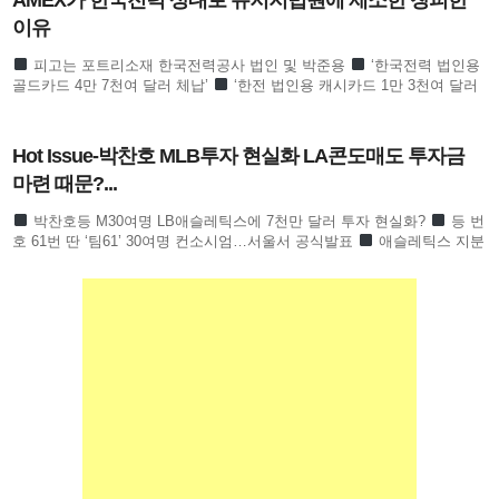
AMEX가 한국전력 상대로 뉴저지법원에 제소한 창피한
이유
피고는 포트리소재 한국전력공사 법인 및 박준용
‘한국전력 법인용
골드카드 4만 7천여 달러 체납’
‘한전 법인용 캐시카드 1만 3천여 달러
도 체납해’
6개월 정도 연체한 듯… ‘부정 사용
Hot Issue-박찬호 MLB투자 현실화 LA콘도매도 투자금
마련 때문?...
박찬호등 M30여명 LB애슬레틱스에 7천만 달러 투자 현실화?
등 번
호 61번 딴 ‘팀61’ 30여명 컨소시엄…서울서 공식발표
애슬레틱스 지분
3% 확보 ‘BTS슈가 등도 투자설’ 추측 난무