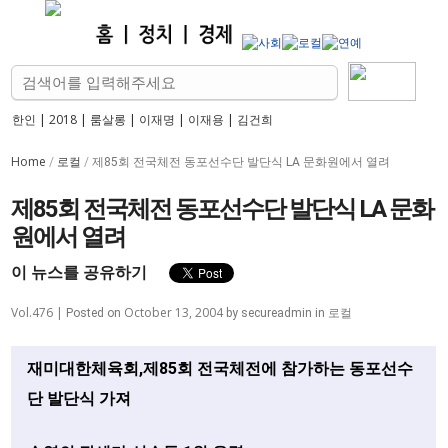
한인
|
2018
|
룸살롱
|
이재명
|
이재용
|
김건희
Home
로컬
/
/
제85회 전국체전 동포선수단 발단식 LA 문화원에서 열려
제85회 전국체전 동포선수단 발단식 LA 문화
원에서 열려
이 뉴스를 공유하기
Vol.476 |
October 13, 2004
로컬
Posted on
by
secureadmin
in
재미대한체육회,제85회 전국체전에 참가하는 동포선수
단 발단식 가져