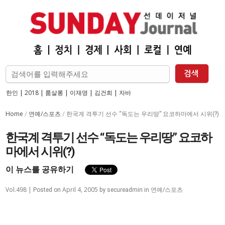
한인
|
2018
|
룸살롱
|
이재명
|
김건희
|
자바
Home
연예/스포츠
/
/
한국계 격투기 선수 “독도는 우리땅” 요코하마에서 시위(?)
한국계 격투기 선수 “독도는 우리땅” 요코하
마에서 시위(?)
이 뉴스를 공유하기
Vol.498 |
April 4, 2005
연예/스포츠
Posted on
by
secureadmin
in