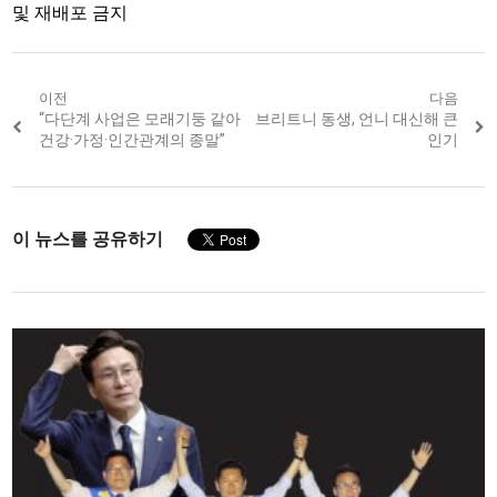
및 재배포 금지
Post
이전
다음
Previous
“다단계 사업은 모래기둥 같아
Next
브리트니 동생, 언니 대신해 큰
navigation
post:
post:
건강·가정·인간관계의 종말”
인기
이 뉴스를 공유하기