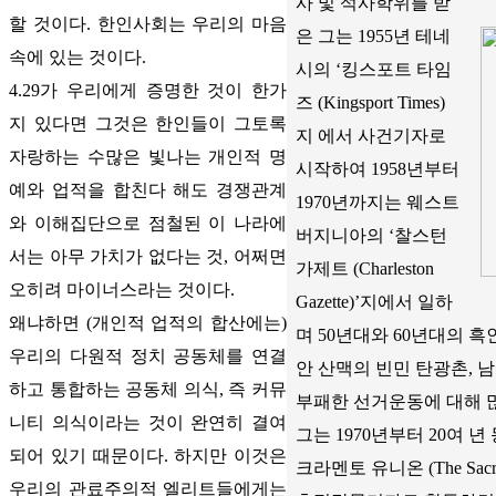
사 및 석사학위를 받
할 것이다. 한인사회는 우리의 마음
은 그는 1955년 테네
속에 있는 것이다.
시의 ‘킹스포트 타임
4.29가 우리에게 증명한 것이 한가
즈 (Kingsport Times)
지 있다면 그것은 한인들이 그토록
지 에서 사건기자로
자랑하는 수많은 빛나는 개인적 명
시작하여 1958년부터
예와 업적을 합친다 해도 경쟁관계
1970년까지는 웨스트
와 이해집단으로 점철된 이 나라에
버지니아의 ‘찰스턴
서는 아무 가치가 없다는 것, 어쩌면
가제트 (Charleston
오히려 마이너스라는 것이다.
Gazette)’지에서 일하
왜냐하면 (개인적 업적의 합산에는)
며 50년대와 60년대의 
우리의 다원적 정치 공동체를 연결
안 산맥의 빈민 탄광촌, 
하고 통합하는 공동체 의식, 즉 커뮤
부패한 선거운동에 대해 
니티 의식이라는 것이 완연히 결여
그는 1970년부터 20여 
되어 있기 때문이다. 하지만 이것은
크라멘토 유니온 (The Sacra
우리의 관료주의적 엘리트들에게는