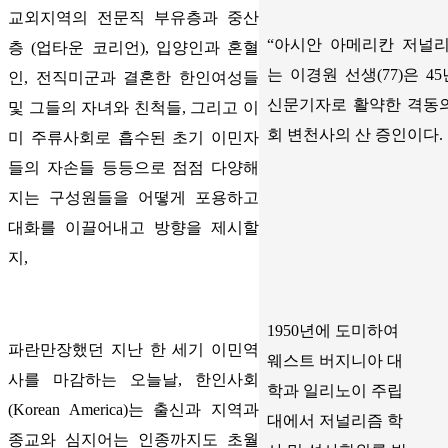
교외지역의 전문직 부유층과 중산
“아시안 아메리칸 저널리
층 (업타운 코리언), 입양인과 혼혈
는 이경원 선생(77)은 
인, 전직미군과 결혼한 한인여성들
신문기자로 활약한 격동의
및 그들의 자녀와 친척들, 그리고 이
회 변천사의 산 증인이다.
미 주류사회로 흡수된 초기 이민자
들의 자손들 등등으로 점점 다양해
지는 구성원들을 어떻게 포용하고
대화를 이끌어내고 방향을 제시할
지,
1950년에 도미하여
파란만장했던 지난 한 세기 이민역
웨스트 버지니아 대
사를 마감하는 오늘날, 한인사회
학과 일리노이 주립
(Korean America)는 출신과 지역과
대에서 저널리즘 학
종교와 심지어는 인종까지도 초월