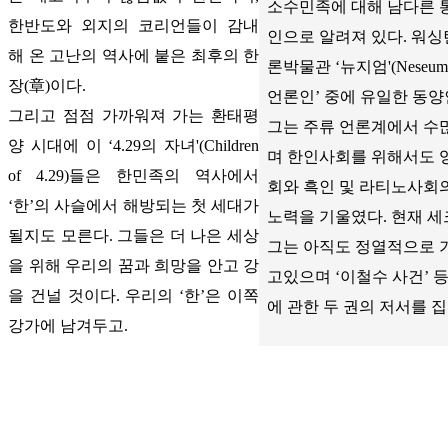
소수민족에 대해 남다른 
한반도와 외지의 코리언들이 감내
인으로 알려져 있다. 워싱
해 온 고난의 역사에 붙은 최후의 한
론박물관 ‘뉴지엄'(Neseu
장(章)이다.
언론인’ 중에 유일한 동양
그리고 점점 가까워져 가는 환태평
그는 주류 언론계에서 수
양 시대에 이 ‘4.29의 자녀'(Children
며 한인사회를 위해서도 
of 4.29)들은 한민족의 역사에서
회와 흑인 및 라티노사회
‘한’의 사슬에서 해방되는 첫 세대가
노력을 기울였다. 현재 
될지도 모른다. 그들은 더 나은 세상
그는 아직도 정열적으로 
을 위해 우리의 꿈과 희망을 안고 강
고있으며 ‘이철수 사건’ 
을 건널 것이다. 우리의 ‘한’은 이쪽
에 관한 두 권의 저서를 
강가에 남겨두고.