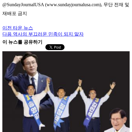
@SundayJournalUSA (www.sundayjournalusa.com), 무단 전재 및
재배포 금지
Post
Previous
이전
타운 뉴스
post:
Next
다음
역사의 부끄러운 민족이 되지 말자
navigation
post:
이 뉴스를 공유하기