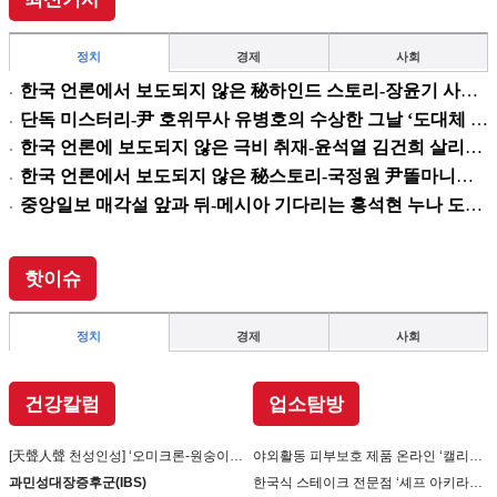
정치
경제
사회
한국 언론에서 보도되지 않은 秘하인드 스토리-장윤기 사건이 불붙인 여당과 검찰의 보완 수사권 전쟁
단독 미스터리-尹 호위무사 유병호의 수상한 그날 ‘도대체 뭘 믿고 설치고 까부나 했더니…’
한국 언론에 보도되지 않은 극비 취재-윤석열 김건희 살리기 위해 법도 깔아뭉갠 심우정의 자충수
한국 언론에서 보도되지 않은 秘스토리-국정원 尹똘마니들의 눈엣가시 ‘홍장원’ 죽이기
중앙일보 매각설 앞과 뒤-메시아 기다리는 홍석현 누나 도움만이 유일한 탈출구인데 …
핫이슈
정치
경제
사회
건강칼럼
업소탐방
[天聲人聲 천성인성] ‘오미크론-원숭이 두창’장난 아니다
야외활동 피부보호 제품 온라인 ‘캘리제이’(Cali-j)에서 판매
과민성대장증후군(IBS)
한국식 스테이크 전문점 ‘셰프 아키라백의 AB스테이크’ 진출