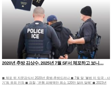
2020년 추방 김상수, 2025년 7월 SF서 체포하고 보니…
◼ 체포 뒤 지문감식서 2020년 중범-추방드러나 ◼ 7월 말 ‘불법 미 입국 - 사
기’등 유죄 인정 ◼ 검찰, ‘은행 피해액만 최소 120만 달러 달해’ ◼ 2023년
11월부터 2025년 7월까지 은