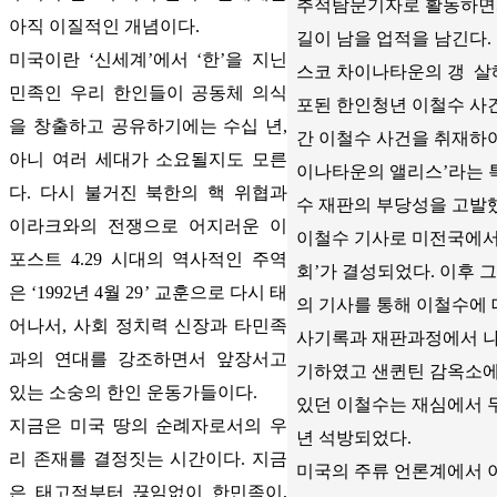
추적탐문기자로 활동하면서
아직 이질적인 개념이다.
길이 남을 업적을 남긴다. 
미국이란 ‘신세계’에서 ‘한’을 지닌
스코 차이나타운의 갱 살
민족인 우리 한인들이 공동체 의식
포된 한인청년 이철수 사건
을 창출하고 공유하기에는 수십 년,
간 이철수 사건을 취재하여 1
아니 여러 세대가 소요될지도 모른
이나타운의 앨리스’라는
다. 다시 불거진 북한의 핵 위협과
수 재판의 부당성을 고발
이라크와의 전쟁으로 어지러운 이
이철수 기사로 미전국에서
포스트 4.29 시대의 역사적인 주역
회’가 결성되었다. 이후 그는
은 ‘1992년 4월 29’ 교훈으로 다시 태
의 기사를 통해 이철수에 
어나서, 사회 정치력 신장과 타민족
사기록과 재판과정에서 나
과의 연대를 강조하면서 앞장서고
기하였고 샌퀸틴 감옥소에
있는 소숭의 한인 운동가들이다.
있던 이철수는 재심에서 무
지금은 미국 땅의 순례자로서의 우
년 석방되었다.
리 존재를 결정짓는 시간이다. 지금
미국의 주류 언론계에서 
은 태고적부터 끊임없이 한민족이,