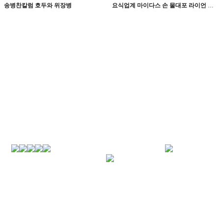
송병찬칼럼 호두와 위장병
요식업계 마이다스 손 물대포 라이언 손 사장의 인생 필살기
Top