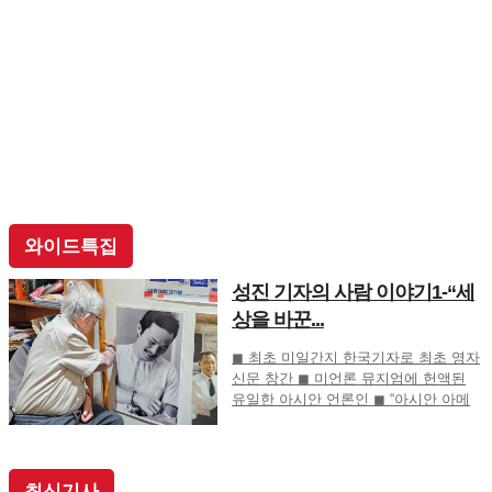
와이드특집
성진 기자의 사람 이야기1-“세
상을 바꾼...
◼ 최초 미일간지 한국기자로 최초 영자
신문 창간 ◼ 미언론 뮤지엄에 헌액된
유일한 아시안 언론인 ◼ “아시안 아메
리칸 언론계 대부”로 존경의 기자 ◼ SF
사형수 이철수…결정적 무죄 쾌거 이끌
어내 202
최신기사