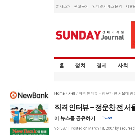
회사소개
광고문의
인터넷서비스 문의
제휴
홈
정치
경제
사회
Home
사회
/
/
직격 인터뷰 – 정운찬 전 서울대 총
직격 인터뷰 – 정운찬 전 서
이 뉴스를 공유하기
Tweet
Vol.587 |
March 18, 2007
Posted on
by
securea