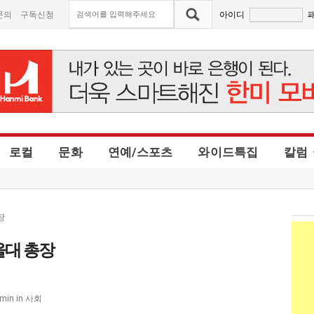
문의
구독신청
아이디
로컬
문화
연예/스포츠
와이드특집
칼럼
장
울대 총장
사회
dmin
in