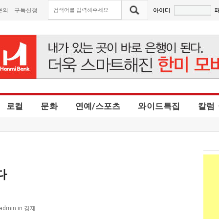
문의
구독신청
아이디
로컬
문화
연예/스포츠
와이드특집
칼럼
다
경제
eadmin
in