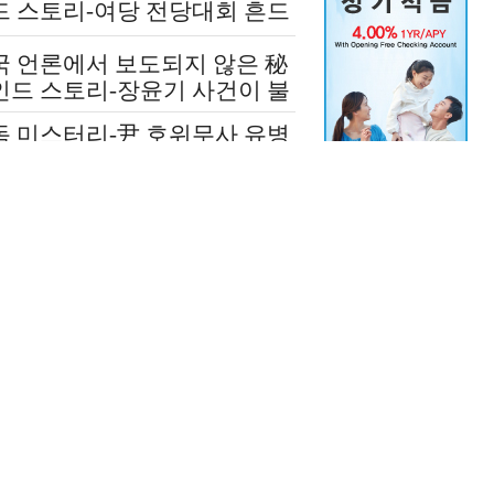
드 스토리-여당 전당대회 흔드
 정청래-신천지 개입설 논란
국 언론에서 보도되지 않은 秘
인드 스토리-장윤기 사건이 불
인 여당과 검찰의 보완 수사권
독 미스터리-尹 호위무사 유병
쟁
 수상한 그날 ‘도대체 뭘 믿
 설치고 까부나 했더니…’
국 언론에 보도되지 않은 극비
재-윤석열 김건희 살리기 위해
도 깔아뭉갠 심우정의 자충수