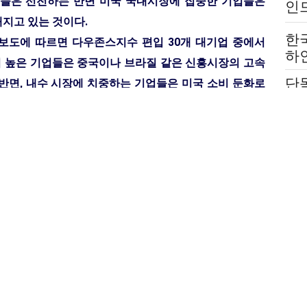
업들은 선전하는 반면 미국 국내시장에 집중한 기업들은
인
지고 있는 것이다.
는
한
 보도에 따르면 다우존스지수 편입 30개 대기업 중에서
하
이 높은 기업들은 중국이나 브라질 같은 신흥시장의 고속
붙
단
반면, 내수 시장에 치중하는 기업들은 미국 소비 둔화로
전
호의
고 있다. 미국 대기업들의 불황 탈출을 이제는 미국경제
고
셈이다.
한
취
블딥의 가능성을 배제하고 있지만 미국 연방준비제도
법
복이 더욱 둔화되고 있다고 진단했다.
취재부기자>