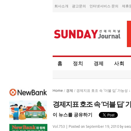
회사소개
광고문의
인터넷서비스 문의
제휴
홈
정치
경제
사회
Home
경제
/
/
경제지표 호조 속 ‘더블 딥’ 가능성 ↓
경제지표 호조 속 ‘더블 딥’ 
이 뉴스를 공유하기
Vol.753 |
September 19, 2010
Posted on
by
sec