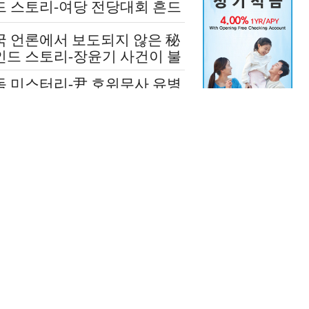
드 스토리-여당 전당대회 흔드
 정청래-신천지 개입설 논란
국 언론에서 보도되지 않은 秘
인드 스토리-장윤기 사건이 불
인 여당과 검찰의 보완 수사권
독 미스터리-尹 호위무사 유병
쟁
 수상한 그날 ‘도대체 뭘 믿
 설치고 까부나 했더니…’
국 언론에 보도되지 않은 극비
재-윤석열 김건희 살리기 위해
도 깔아뭉갠 심우정의 자충수