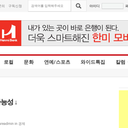
문의
구독신청
아이디
로컬
문화
연예/스포츠
와이드특집
칼럼
가능성 ↓
경제
ureadmin
in