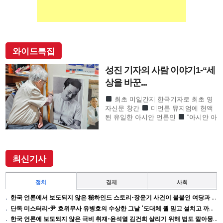
와이드특집
성진 기자의 사람 이야기1-“세
상을 바꾼...
최초 미일간지 한국기자로 최초 영
자신문 창간
미언론 뮤지엄에 헌액
된 유일한 아시안 언론인
“아시안 아
메리칸 언론계 대부”로 존경의 기자
SF사형수 이철수…결정적 무죄 쾌거
이끌어내 202
최신기사
정치
경제
사회
한국 언론에서 보도되지 않은 秘하인드 스토리-장윤기 사건이 불붙인 여당과 검찰의 보완 수사권 전쟁
단독 미스터리-尹 호위무사 유병호의 수상한 그날 ‘도대체 뭘 믿고 설치고 까부나 했더니…’
한국 언론에 보도되지 않은 극비 취재-윤석열 김건희 살리기 위해 법도 깔아뭉갠 심우정의 자충수