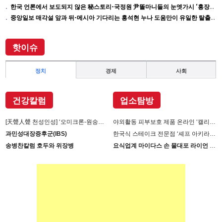
한국 언론에서 보도되지 않은 秘스토리-국정원 尹똘마니들의 눈엣가시 ‘홍장원’ 죽이기
중앙일보 매각설 앞과 뒤-메시아 기다리는 홍석현 누나 도움만이 유일한 탈출구인데 …
핫이슈
정치
경제
사회
건강칼럼
업소탐방
[天聲人聲 천성인성] ‘오미크론-원숭이 두창’장난 아니다
야외활동 피부보호 제품 온라인 ‘캘리제이’(Cali-j)에서 판매
과민성대장증후군(IBS)
한국식 스테이크 전문점 ‘셰프 아키라백의 AB스테이크’ 진출
송병찬칼럼 호두와 위장병
요식업계 마이다스 손 물대포 라이언 손 사장의 인생 필살기