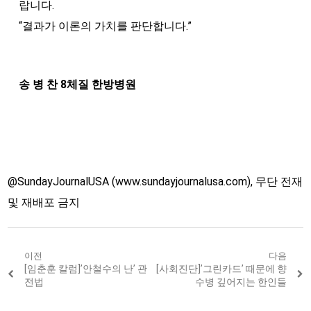
랍니다.
“결과가 이론의 가치를 판단합니다.”
송 병 찬 8체질 한방병원
@SundayJournalUSA (www.sundayjournalusa.com), 무단 전재
및 재배포 금지
Post
이전
다음
Previous
[임춘훈 칼럼]’안철수의 난’ 관
Next
[사회진단]’그린카드’ 때문에 향
navigation
post:
post:
전법
수병 깊어지는 한인들