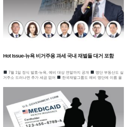
Hot Issue-뉴욕 비거주용 과세 국내 재벌들 대거 포함
7월 1일 정식 발효-뉴욕, 예비 대상 연말까지 공개
명단 부동산도 실
거주소 드러나면 추가 세금 없어
한국재벌그룹도 예비 명단에 이름 올
라 귀추 주목
정의선 이서현 김병주 신동원 노혜경