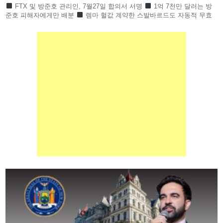
FTX 및 방준호 관리인, 7월27일 합의서 서명
1억 7천만 달러는 방
준호 피해자에게만 배분
렘마 헐값 계약한 스발바르드도 자동적 무효
하루인베스트먼트 1만 6천 명 피해회복될 듯 하루