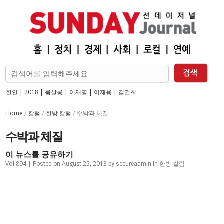
한인
|
2018
|
룸살롱
|
이재명
|
이재용
|
김건희
Home
칼럼
한방 칼럼
/
/
/
수박과 체질
수박과 체질
이 뉴스를 공유하기
Vol.894 |
August 25, 2013
한방 칼럼
Posted on
by
secureadmin
in