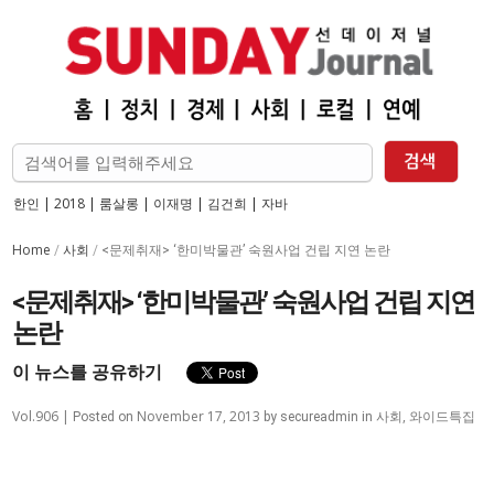
한인
|
2018
|
룸살롱
|
이재명
|
김건희
|
자바
Home
사회
/
/
<문제취재> ‘한미박물관’ 숙원사업 건립 지연 논란
<문제취재> ‘한미박물관’ 숙원사업 건립 지연
논란
이 뉴스를 공유하기
Vol.906 |
November 17, 2013
사회
,
와이드특집
Posted on
by
secureadmin
in