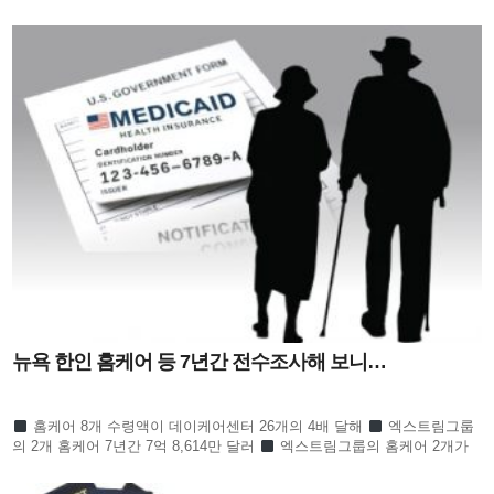
라 귀추 주목
정의선 이서현 김병주 신동원 노혜경
뉴욕 한인 홈케어 등 7년간 전수조사해 보니…
홈케어 8개 수령액이 데이케어센터 26개의 4배 달해
엑스트림그룹
의 2개 홈케어 7년간 7억 8,614만 달러
엑스트림그룹의 홈케어 2개가
한인 전체의 절반 넘어
수프림홈케어 3개 회사 역