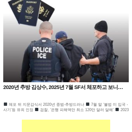
2020년 추방 김상수, 2025년 7월 SF서 체포하고 보니…
체포 뒤 지문감식서 2020년 중범-추방드러나
7월 말 ‘불법 미 입국 -
사기’등 유죄 인정
검찰, ‘은행 피해액만 최소 120만 달러 달해’
2023
년 11월부터 2025년 7월까지 은