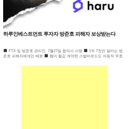
하루인베스트먼트 투자자 방준호 피해자 보상받는다
FTX 및 방준호 관리인, 7월27일 합의서 서명
1억 7천만 달러는 방
준호 피해자에게만 배분
렘마 헐값 계약한 스발바르드도 자동적 무효
하루인베스트먼트 1만 6천 명 피해회복될 듯 하루