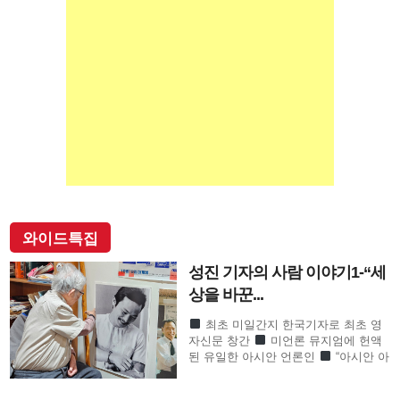
와이드특집
성진 기자의 사람 이야기1-“세
상을 바꾼...
최초 미일간지 한국기자로 최초 영
자신문 창간
미언론 뮤지엄에 헌액
된 유일한 아시안 언론인
“아시안 아
메리칸 언론계 대부”로 존경의 기자
SF사형수 이철수…결정적 무죄 쾌거