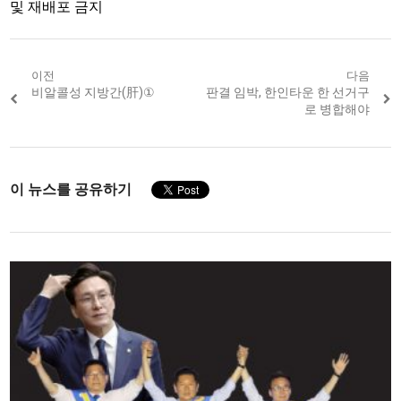
및 재배포 금지
Post
이전
다음
Previous
비알콜성 지방간(肝)①
Next
판결 임박, 한인타운 한 선거구
navigation
post:
post:
로 병합해야
이 뉴스를 공유하기