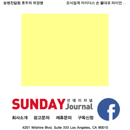
송병찬칼럼 호두와 위장병
요식업계 마이다스 손 물대포 라이언 손 사장의 인생 필살기