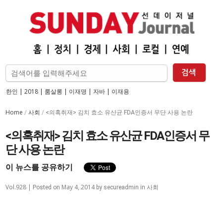
한인
|
2018
|
룸살롱
|
이재명
|
자바
|
이재용
Home
사회
/
/
<의혹취재> 김치 효소 유산균 FDA인증서 무단 사용 논란
<의혹취재> 김치 효소 유산균 FDA인증서 무
단 사용 논란
이 뉴스를 공유하기
Vol.928 |
May 4, 2014
사회
Posted on
by
secureadmin
in