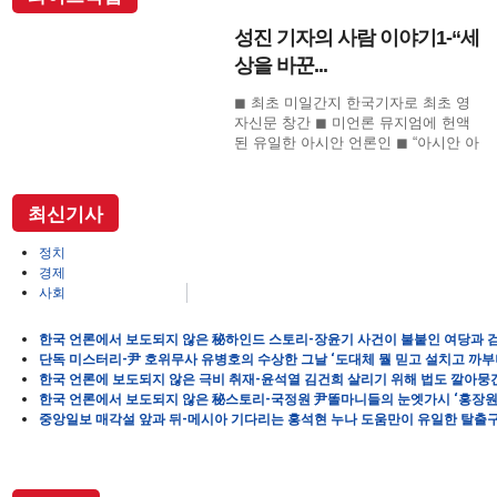
성진 기자의 사람 이야기1-“세
상을 바꾼...
◼ 최초 미일간지 한국기자로 최초 영
자신문 창간 ◼ 미언론 뮤지엄에 헌액
된 유일한 아시안 언론인 ◼ “아시안 아
메리칸 언론계 대부”로 존경의 기자 ◼
SF사형수 이철수…결정적 무죄 쾌거
이끌어내 202
최신기사
정치
경제
사회
한국 언론에서 보도되지 않은 秘하인드 스토리-장윤기 사건이 불붙인 여당과 
단독 미스터리-尹 호위무사 유병호의 수상한 그날 ‘도대체 뭘 믿고 설치고 까부
한국 언론에 보도되지 않은 극비 취재-윤석열 김건희 살리기 위해 법도 깔아뭉
한국 언론에서 보도되지 않은 秘스토리-국정원 尹똘마니들의 눈엣가시 ‘홍장원
중앙일보 매각설 앞과 뒤-메시아 기다리는 홍석현 누나 도움만이 유일한 탈출구