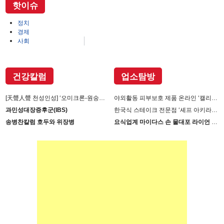
핫이슈
정치
경제
사회
건강칼럼
업소탐방
[天聲人聲 천성인성] ‘오미크론-원숭이 두창’장난 아니다
야외활동 피부보호 제품 온라인 ‘캘리제이’(Cali-j)에서 판매
과민성대장증후군(IBS)
한국식 스테이크 전문점 ‘셰프 아키라백의 AB스테이크’ 진출
송병찬칼럼 호두와 위장병
요식업계 마이다스 손 물대포 라이언 손 사장의 인생 필살기