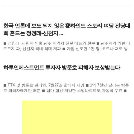
한국 언론에 보도 되지 않은 秘하인드 스토리-여당 전당대
회 흔드는 정청래-신천지 ...
◼ 정청래, 신천지 의혹 광주 지역지 신문 대표와 친분 ◼ 광주지역 기반 베
드로지 파, 신천지 국내 최대 계파 ◼ 가입 신도만 4만 명, 코로나 때도 방
역 당국이 관심 ◼ 합수본 역시 ‘신천지도 민주
하루인베스트먼트 투자자 방준호 피해자 보상받는다
◼ FTX 및 방준호 관리인, 7월27일 합의서 서명 ◼ 1억 7천만 달러는 방준
호 피해자에게만 배분 ◼ 렘마 헐값 계약한 스발바르드도 자동적 무효 ◼
하루인베스트먼트 1만 6천 명 피해회복될 듯 하루