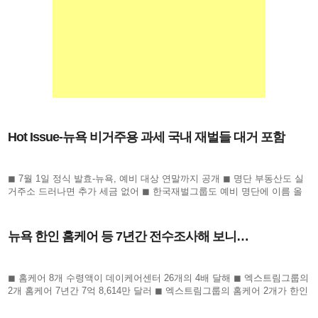
Hot Issue-뉴욕 비거주용 과세 국내 재벌들 대거 포함
◼ 7월 1일 정식 발효-뉴욕, 예비 대상 연말까지 공개 ◼ 명단 부동산도 실
거주소 드러나면 추가 세금 없어 ◼ 한국재벌그룹도 예비 명단에 이름 올
라 귀추 주목 ◼ 정의선 이서현 김병주 신동원 노혜경
뉴욕 한인 홈케어 등 7년간 전수조사해 보니…
◼ 홈케어 8개 수령액이 데이케어센터 26개의 4배 달해 ◼ 엑스트림그룹의
2개 홈케어 7년간 7억 8,614만 달러 ◼ 엑스트림그룹의 홈케어 2개가 한인
전체의 절반 넘어 ◼ 수프림홈케어 3개 회사 역