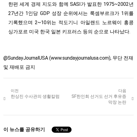
한편 세계 경제 지도와 함께 SASI가 발표한 1975~2002년
27년간 1인당 GDP 성장 순위에서는 룩셈부르크가 1위를
기록했으며 2~10위는 적도기니 아일랜드 노르웨이 홍콩
싱가포르 미국 한국 일본 키프러스 등의 순으로 나타났다.
@SundayJournalUSA (www.sundayjournalusa.com), 무단 전재
및 재배포 금지
Post
이전
다음
Previous
한상진 수사관의 생활칼럼
Next
SF한인회 선거도 선거 후유증
navigation
post:
post:
막장 논란
이 뉴스를 공유하기