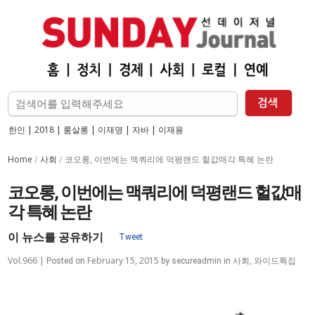
한인
|
2018
|
룸살롱
|
이재명
|
자바
|
이재용
Home
사회
/
/
코오롱, 이번에는 맥쿼리에 덕평랜드 헐값매각 특혜 논란
코오롱, 이번에는 맥쿼리에 덕평랜드 헐값매
각 특혜 논란
이 뉴스를 공유하기
Vol.966 |
February 15, 2015
사회
,
와이드특집
Posted on
by
secureadmin
in