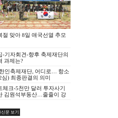
복절 맞아 8일 애국선열 추모
집-기자회견-향후 축제재단의
혁 과제는?
A한인축제재단, 어디로… 항소
2심) 최종판결의 의미
트체크-5천만 달러 투자사기
란 김원석부동산…줄줄이 강
경매
자신문 보기