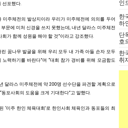
인
 선포했다.
는
한
A가 미주체전의 발상지이라 우리가 미주체전에 의의를 두어
하
 부문에 미처 신경을 쓰지 못했는데, 내년 달라스 미주체전
붙
단
회가 함께 성원을 해야 할 것”이라고 강조했다.
전
호의
고
어린 꿈나무 발굴을 위해 우리 모두 내 가족 아들 손자 모두
한
취
 노력하기를 바란다”며 “대회 참가 경비를 위해 모금함도
법
년 달라스 미주체전에 약 200명 선수단을 파견할 계획으로
 “동포사회의 도움을 크게 기대한다”고 말했다.
시된 ‘미주 한인 체육대회’로 한인사회 체육인과 동포들의 최