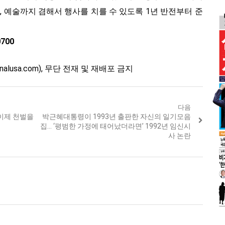
, 예술까지 겸해서 행사를 치를 수 있도록 1년 반전부터 준
0700
ournalusa.com), 무단 전재 및 재배포 금지
다음
 이제 천벌을
Next
박근혜대통령이 1993년 출판한 자신의 일기모음
post:
집… ‘평범한 가정에 태어났더라면’ 1992년 임신시
사 논란