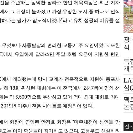
주체전을 주관하는 장덕환 달라스 한인 체육회장은 최근 기자
에서 그 위상이 높아졌고 가장 유망한 도시 중 하나로 인식
합하다는 평가가 압도적이었다”라고 유치 성공의 이유를 설
광
 무엇보다 사통팔달의 편리한 교통이 주 요인이었다. 또한
식
국에서 유일하게 달라스만 주말 호텔 요금이 저렴한 편인
특
개
DC에서 개최됐는데 당시 교계가 전폭적으로 지원해 동포사
L
심(
난해 18회 워싱턴 대회에는 미 전국에서 2천7백여 명의 선
에는 약 3,500명으로 추산하고 있어 역대 최대 대회로 기대
펙
 2019년 미주체전은 시애틀로 예정되어 있다.
논
제
에서 회장에 연임된 안경호 회장은 “미주체전이 성인들 만
전
 태권도는 이미 학생들이 참가하고 있으며, 고등부도 신설하려