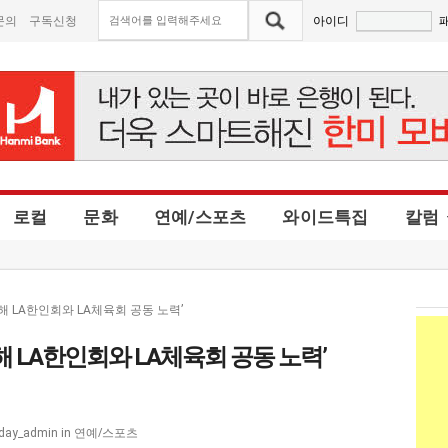
문의
구독신청
아이디
로컬
문화
연예/스포츠
와이드특집
칼럼
 LA한인회와 LA체육회 공동 노력’
 LA한인회와 LA체육회 공동 노력’
연예/스포츠
day_admin
in