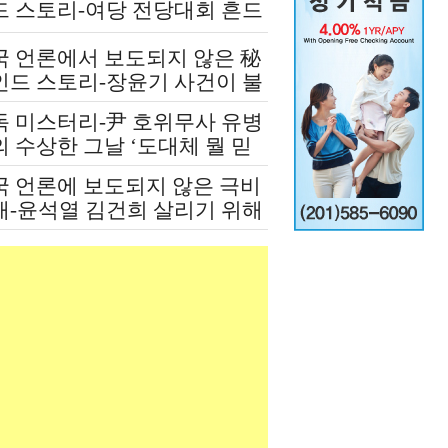
드 스토리-여당 전당대회 흔드
 정청래-신천지 개입설 논란
국 언론에서 보도되지 않은 秘
인드 스토리-장윤기 사건이 불
인 여당과 검찰의 보완 수사권
독 미스터리-尹 호위무사 유병
쟁
 수상한 그날 ‘도대체 뭘 믿
 설치고 까부나 했더니…’
국 언론에 보도되지 않은 극비
재-윤석열 김건희 살리기 위해
도 깔아뭉갠 심우정의 자충수