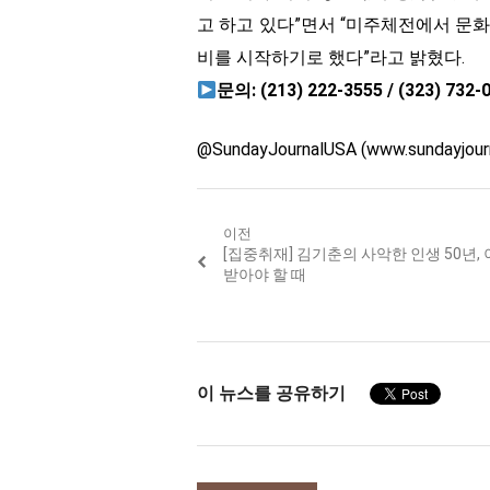
고 하고 있다”면서 “미주체전에서 문화
비를 시작하기로 했다”라고 밝혔다.
문의: (213) 222-3555 / (323) 732-
@SundayJournalUSA (www.sundayj
Post
이전
Previous
[집중취재] 김기춘의 사악한 인생 50년,
navigation
post:
받아야 할 때
이 뉴스를 공유하기