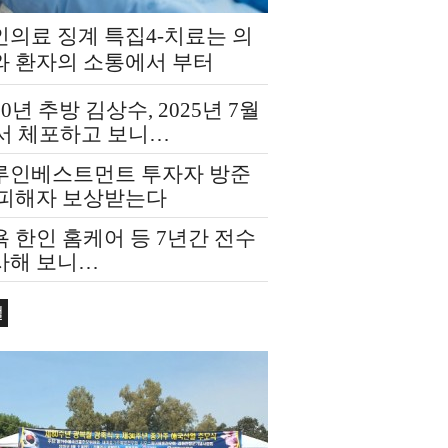
인의료 징계 특집4-치료는 의
와 환자의 소통에서 부터
20년 추방 김상수, 2025년 7월
F서 체포하고 보니…
루인베스트먼트 투자자 방준
 피해자 보상받는다
 한인 홈케어 등 7년간 전수
사해 보니…
컬