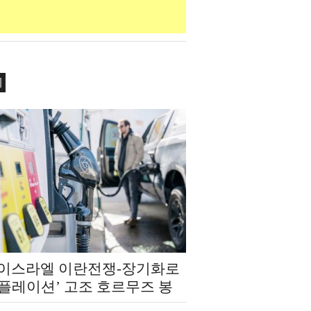
제
‧이스라엘 이란전쟁-장기화로
인플레이션’ 고조 호르무즈 봉
‘에너지 발 복합 쇼크’