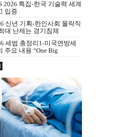
S 2026 특집-한국 기술력 세계
고 입증
26 신년 기획-한인사회 몰락직
 최대 난제는 경기침체
26 세법 총정리1-미국연방세
 주요 내용 “One Big
utiful Bill Act(OBBBA)”
회