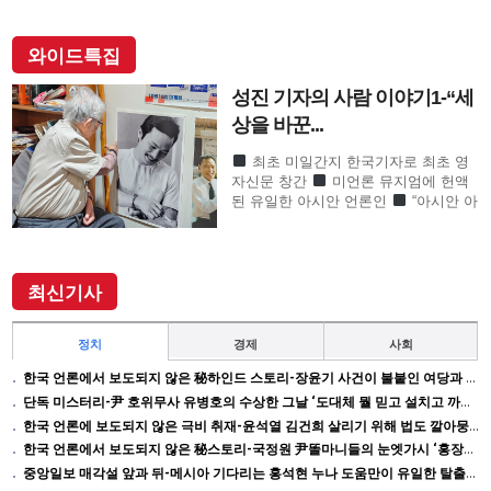
와이드특집
성진 기자의 사람 이야기1-“세
상을 바꾼...
최초 미일간지 한국기자로 최초 영
자신문 창간
미언론 뮤지엄에 헌액
된 유일한 아시안 언론인
“아시안 아
메리칸 언론계 대부”로 존경의 기자
SF사형수 이철수…결정적 무죄 쾌거
이끌어내 202
최신기사
정치
경제
사회
한국 언론에서 보도되지 않은 秘하인드 스토리-장윤기 사건이 불붙인 여당과 검찰의 보완 수사권 전쟁
단독 미스터리-尹 호위무사 유병호의 수상한 그날 ‘도대체 뭘 믿고 설치고 까부나 했더니…’
한국 언론에 보도되지 않은 극비 취재-윤석열 김건희 살리기 위해 법도 깔아뭉갠 심우정의 자충수
한국 언론에서 보도되지 않은 秘스토리-국정원 尹똘마니들의 눈엣가시 ‘홍장원’ 죽이기
중앙일보 매각설 앞과 뒤-메시아 기다리는 홍석현 누나 도움만이 유일한 탈출구인데 …