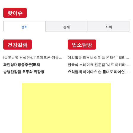
핫이슈
정치
경제
사회
건강칼럼
업소탐방
[天聲人聲 천성인성] ‘오미크론-원숭이 두창’장난 아니다
야외활동 피부보호 제품 온라인 ‘캘리제이’(Cali-j)에서 판매
과민성대장증후군(IBS)
한국식 스테이크 전문점 ‘셰프 아키라백의 AB스테이크’ 진출
송병찬칼럼 호두와 위장병
요식업계 마이다스 손 물대포 라이언 손 사장의 인생 필살기