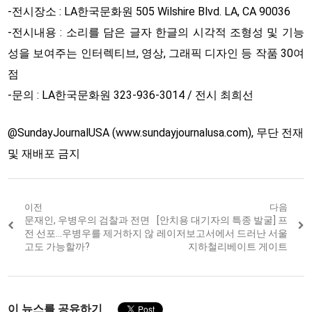
-전시장소 : LA한국문화원 505 Wilshire Blvd. LA, CA 90036
-전시내용 : 소리를 담은 글자 한글의 시각적 조형성 및 기능
성을 보여주는 인터렉티브, 영상, 그래픽 디자인 등 작품 30여
점
-문의 : LA한국문화원 323-936-3014 / 전시 최희선
@SundayJournalUSA (www.sundayjournalusa.com), 무단 전재
및 재배포 금지
Post
이전
다음
Previous
문재인, 우병우의 검찰과 전면
Next
[안치용 대기자의 특종 발굴] 프
navigation
post:
post:
전 선포…우병우를 제거하지 않
레이저보고서에서 드러난 서울
고도 가능할까?
지하철리베이트 게이트
이 뉴스를 공유하기