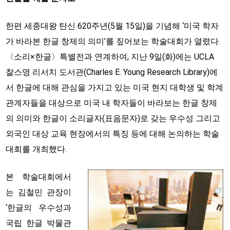
한편 세종대왕 탄신 620주년(5월 15일)을 기념해 ‘미국 학자
가 바라본 한글 창제의 의미’를 짚어보는 학술대회가 열렸다.
〈소리×한글〉특별전과 연계하여, 지난 9일(화)에는 UCLA
찰스영 리서치 도서관(Charles E. Young Research Library)에
서 한글에 대해 관심을 가지고 있는 미국 현지 대학생 및 학계
관계자들을 대상으로 미국 내 학자들이 바라보는 한글 창제
의 의미와 한글이 소리글자(표음문자)로 갖는 우수성 그리고
외국인 대상 교육 현장에서의 특징 등에 대해 논의하는 학술
대회를 개최했다.
본 학술대회에서
는 김철민 관장이
‘한글의 우수성과
국립 한글 박물관