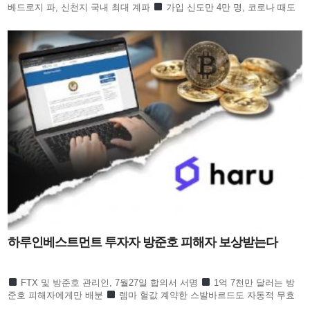
베드로지 파, 신천지 국내 최대 계파
가입 신도만 4만 명, 코로나 때도
방역 당국이 관심
합수본 역시 ‘신천지도 민주
하루인베스트먼트 투자자 방준호 피해자 보상받는다
FTX 및 방준호 관리인, 7월27일 합의서 서명
1억 7천만 달러는 방
준호 피해자에게만 배분
렘마 헐값 계약한 스발바르드도 자동적 무효
하루인베스트먼트 1만 6천 명 피해회복될 듯 하루