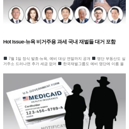
Hot Issue-뉴욕 비거주용 과세 국내 재벌들 대거 포함
7월 1일 정식 발효-뉴욕, 예비 대상 연말까지 공개
명단 부동산도 실
거주소 드러나면 추가 세금 없어
한국재벌그룹도 예비 명단에 이름 올
라 귀추 주목
정의선 이서현 김병주 신동원 노혜경