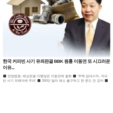
한국 커피빈 사기 유죄판결 BBK 원흉 이동연 또 시끄러운
이유...
연방법원, 배상판결 이행않은 이동연에 철퇴
‘주택 임대수익, 커피
빈 사기 피해자에 주라’
350만 달러 패소 불구하고 한 푼도 안 갚아
이지애 신청에 부인 이유미 기각신청서 제출
이지
AMEX가 한국전력 상대로 뉴저지법원에 제소한 창피한
이유
피고는 포트리소재 한국전력공사 법인 및 박준용
‘한국전력 법인용