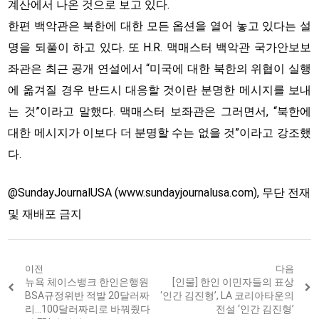
계산에서 나온 것으로 보고 있다.
한편 백악관은 북한에 대한 모든 옵션을 열어 놓고 있다는 설
명을 되풀이 하고 있다. 또 H.R. 맥매스터 백악관 국가안보보
좌관은 최근 공개 연설에서 “미국에 대한 북한의 위협이 실행
에 옮겨질 경우 반드시 대응할 것이란 분명한 메시지를 보내
는 것”이라고 말했다. 맥매스터 보좌관은 그러면서, “북한에
대한 메시지가 이보다 더 분명할 수는 없을 것”이라고 강조했
다.
@SundayJournalUSA (www.sundayjournalusa.com), 무단 전재
및 재배포 금지
Post
이전
다음
Previous
뉴욕 체이스뱅크 한인은행원
Next
[인물] 한인 이민자들의 표상
navigation
post:
post:
BSA규정위반 적발 20달러짜
‘인간 김진형’, LA 코리아타운의
리…100달러짜리로 바꿔줬다
전설 ‘인간 김진형’