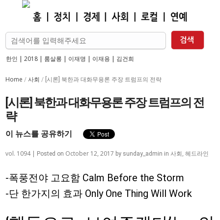
한인
|
2018
|
룸살롱
|
이재명
|
이재용
|
김건희
Home
사회
/
/
[시론] 북한과 대화무용론 주장 트럼프의 전략
[시론] 북한과 대화무용론 주장 트럼프의 전
략
이 뉴스를 공유하기
vol. 1094 |
October 12, 2017
사회
,
헤드라인
Posted on
by
sunday_admin
in
-폭풍전야 고요함 Calm Before the Storm
-단 한가지의 효과 Only One Thing Will Work