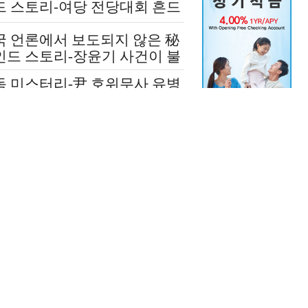
드 스토리-여당 전당대회 흔드
 정청래-신천지 개입설 논란
국 언론에서 보도되지 않은 秘
인드 스토리-장윤기 사건이 불
인 여당과 검찰의 보완 수사권
독 미스터리-尹 호위무사 유병
쟁
 수상한 그날 ‘도대체 뭘 믿
 설치고 까부나 했더니…’
국 언론에 보도되지 않은 극비
재-윤석열 김건희 살리기 위해
도 깔아뭉갠 심우정의 자충수