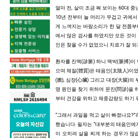
얼마 전, 살이 조금 쪄 보이는 60대
10년 전부터 늘 머리가 무겁고 귀에
게 느껴지는 바람소리가 한 달 전쯤부
에서 많은 검사를 하였지만 모든 것이
인은 찾을 수가 없었으니 치료가 잘 
환자를 진맥(診脈) 하니 맥박(脈搏)이
으며 체질(體質)은 태음인(太陰人)이었
(膽), 심장(心臟) 그리고 대장(大腸
명 원인을 찾기 위하여 문진(問診)을 
부터 건강을 위하고 체중감량도 하기 
“그래서 과일을 먹고 살이 빠졌나요?”
했습니다. 필자는 “대부분의 태음인에
이 오히려 살을 찌게 하는 경우가 많