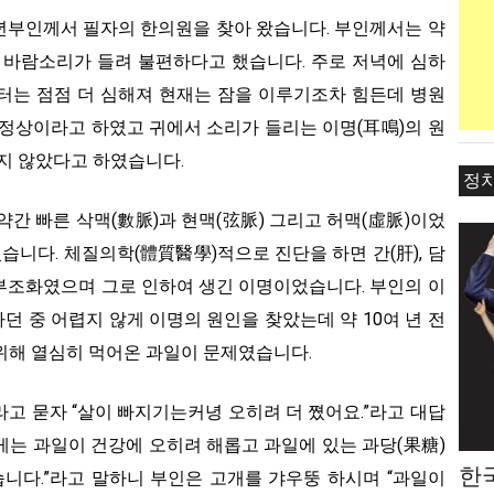
 중년부인께서 필자의 한의원을 찾아 왔습니다. 부인께서는 약
서 바람소리가 들려 불편하다고 했습니다. 주로 저녁에 심하
터는 점점 더 심해져 현재는 잠을 이루기조차 힘든데 병원
 정상이라고 하였고 귀에서 소리가 들리는 이명(耳鳴)의 원
되지 않았다고 하였습니다.
정
 약간 빠른 삭맥(數脈)과 현맥(弦脈) 그리고 허맥(虛脈)이었
습니다. 체질의학(體質醫學)적으로 진단을 하면 간(肝), 담
)의 부조화였으며 그로 인하여 생긴 이명이었습니다. 부인의 이
하던 중 어렵지 않게 이명의 원인을 찾았는데 약 10여 년 전
위해 열심히 먹어온 과일이 문제였습니다.
라고 묻자 “살이 빠지기는커녕 오히려 더 쪘어요.”라고 대답
게는 과일이 건강에 오히려 해롭고 과일에 있는 과당(果糖)
한
습니다.”라고 말하니 부인은 고개를 갸우뚱 하시며 “과일이