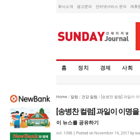
회사소개
광고문의
인터넷서비스 문의
제휴
홈
정치
경제
사회
Home
칼럼
건강 칼럼
/
/
/
[송병찬 컬럼] 과일이 
[송병찬 컬럼] 과일이 이명을
이 뉴스를 공유하기
vol. 1098 |
November 16, 2017
Posted on
by
su