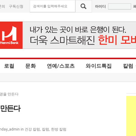
문의
구독신청
아이디
로컬
문화
연예/스포츠
와이드특집
칼럼
이명을 만든다
 만든다
건강 칼럼
,
칼럼
,
한방 칼럼
nday_admin
in