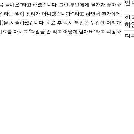
인
음 듣네요.”라고 하였습니다. 그런 부인에게 필자가 좋아하
는
다.’ 라는 말이 진리가 아니겠습니까?”라고 하면서 환자에게
한
하
針)을 시술하였습니다. 치료 후 즉시 부인은 무겁던 머리가
붙
료를 마치고 “과일을 안 먹고 어떻게 살아요.”라고 걱정하
단
전
은 물론 과일주스 그리고 과일이 들어간 음식을 절대로 먹
호의
고
지시를 잘 따라 준 부인은 10회의 침 치료와 청심사간탕가감
한
서 자유로워질 수 있었습니다.
취
법
 귀에서 간헐적 혹은 연속적으로 소리가 들리는 것을 말하는
조용할 때만 들리기도 하고 밤에 잠자리에만 들면 들리기도
았으나 현대의학(現代醫學)에서는 귀 안의 청각세포 손상으
 앨러지, 중이염, 갑상선질환, 머리외상, 혈압문제, 스트레스
합니다.
 문제가 없는데도 이명이 들리는 경우, 체질의학에서 본 이