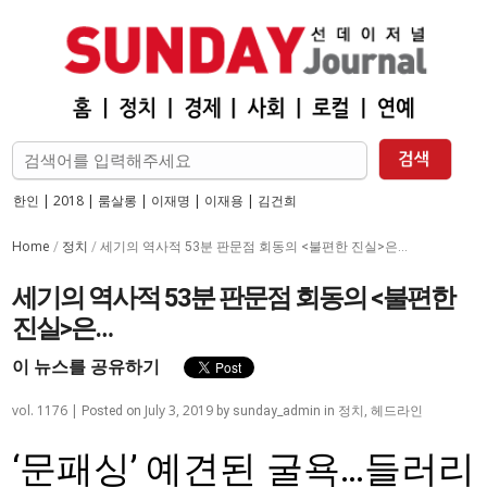
한인
|
2018
|
룸살롱
|
이재명
|
이재용
|
김건희
Home
정치
/
/
세기의 역사적 53분 판문점 회동의 <불편한 진실>은…
세기의 역사적 53분 판문점 회동의 <불편한
진실>은…
이 뉴스를 공유하기
vol. 1176 |
July 3, 2019
정치
,
헤드라인
Posted on
by
sunday_admin
in
‘문패싱’ 예견된 굴욕…들러리