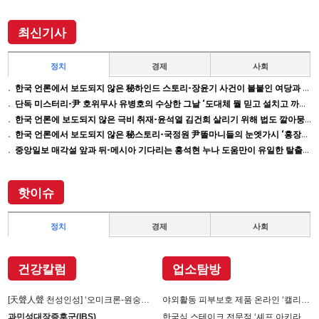
이끌어내 202
최신기사
정치
경제
사회
한국 언론에서 보도되지 않은 秘하인드 스토리-장윤기 사건이 불붙인 여당과 검찰의 보완 수사권 전쟁
단독 미스터리-尹 호위무사 유병호의 수상한 그날 ‘도대체 뭘 믿고 설치고 까부나 했더니…’
한국 언론에 보도되지 않은 극비 취재-윤석열 김건희 살리기 위해 법도 깔아뭉갠 심우정의 자충수
한국 언론에서 보도되지 않은 秘스토리-국정원 尹똘마니들의 눈엣가시 ‘홍장원’ 죽이기
중앙일보 매각설 앞과 뒤-메시아 기다리는 홍석현 누나 도움만이 유일한 탈출구인데 …
핫이슈
정치
경제
사회
건강칼럼
업소탐방
[天聲人聲 천성인성] ‘오미크론-원숭이 두창’장난 아니다
야외활동 피부보호 제품 온라인 ‘캘리제이’(Cali-j)에서 판매
과민성대장증후군(IBS)
한국식 스테이크 전문점 ‘셰프 아키라백의 AB스테이크’ 진출