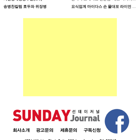
송병찬칼럼 호두와 위장병
요식업계 마이다스 손 물대포 라이언 손 사장의 인생 필살기