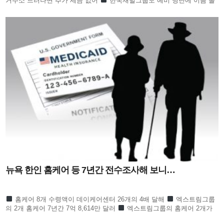
거주소 드러나면 추가 세금 없어
한국재벌그룹도 예비 명단에 이름 올
라 귀추 주목
정의선 이서현 김병주 신동원 노혜경
뉴욕 한인 홈케어 등 7년간 전수조사해 보니…
홈케어 8개 수령액이 데이케어센터 26개의 4배 달해
엑스트림그룹
의 2개 홈케어 7년간 7억 8,614만 달러
엑스트림그룹의 홈케어 2개가
한인 전체의 절반 넘어
수프림홈케어 3개 회사 역