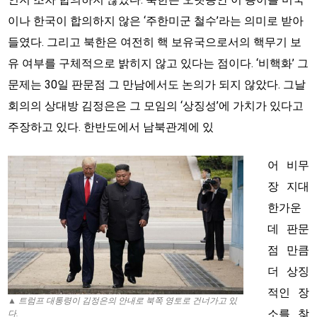
이나 한국이 합의하지 않은 ‘주한미군 철수’라는 의미로 받아
들였다. 그리고 북한은 여전히 핵 보유국으로서의 핵무기 보
유 여부를 구체적으로 밝히지 않고 있다는 점이다. ‘비핵화’ 그
문제는 30일 판문점 그 만남에서도 논의가 되지 않았다. 그날
회의의 상대방 김정은은 그 모임의 ‘상징성’에 가치가 있다고
주장하고 있다. 한반도에서 남북관계에 있
어 비무
장 지대
한가운
데 판문
점 만큼
더 상징
적인 장
▲ 트럼프 대통령이 김정은의 안내로 북쪽 영토로 건너가고 있
소를 찾
다.