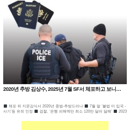
2020년 추방 김상수, 2025년 7월 SF서 체포하고 보니…
체포 뒤 지문감식서 2020년 중범-추방드러나
7월 말 ‘불법 미 입국 -
사기’등 유죄 인정
검찰, ‘은행 피해액만 최소 120만 달러 달해’
2023
년 11월부터 2025년 7월까지 은