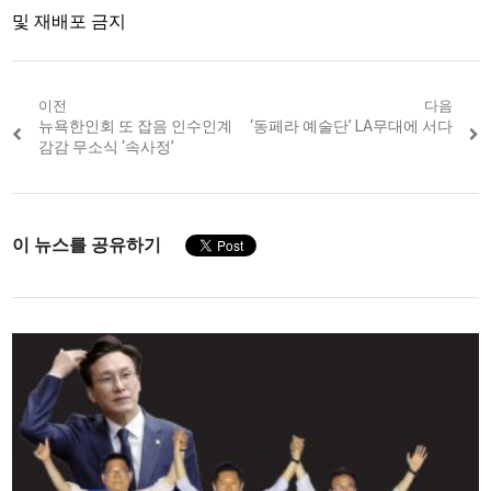
및 재배포 금지
Post
이전
다음
Previous
뉴욕한인회 또 잡음 인수인계
Next
‘동페라 예술단’ LA무대에 서다
navigation
post:
post:
감감 무소식 ‘속사정’
이 뉴스를 공유하기