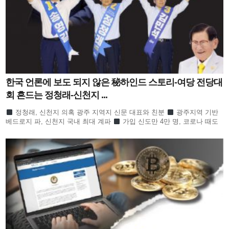
한국 언론에 보도 되지 않은 秘하인드 스토리-여당 전당대
회 흔드는 정청래-신천지 ...
정청래, 신천지 의혹 광주 지역지 신문 대표와 친분
광주지역 기반
베드로지 파, 신천지 국내 최대 계파
가입 신도만 4만 명, 코로나 때도
방역 당국이 관심
합수본 역시 ‘신천지도 민주