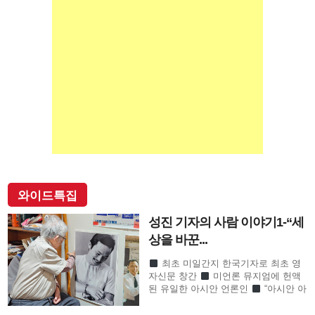
와이드특집
성진 기자의 사람 이야기1-“세
상을 바꾼...
최초 미일간지 한국기자로 최초 영
자신문 창간
미언론 뮤지엄에 헌액
된 유일한 아시안 언론인
“아시안 아
메리칸 언론계 대부”로 존경의 기자
SF사형수 이철수…결정적 무죄 쾌거