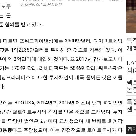
손해배상소송을 제기했다.
 모두
는 돈
준 혐의를 받고 있다.
특
에 따르면 포워드파이낸싱에는 3300만달러, 다이렉트렌딩
개
팟은 1억2235만달러를 투자해 준 것으로 기록돼 있다. 이
 약 2억달러에 매입한 것이다. 또 2017년 감사보고서에
L
 3704만달러, 리버티펀드는 5846만달러, 쿼트스팟은
심(
렌딩프라퍼티스 에 대한 투자채권이 대폭 줄어든 것은 이를
펙
다.
논
제
특집
에는 BDO USA, 2014년과 2015년 에스너 앰퍼 회계법인
센드
 5년간 딜로이트투시의 감사를 받은 것으로 드러났다. 투자
는
를 담당한 법인은 2년마다 교체됐으며 세 번째로 회계감
전
고용됐다고 주장했으며, 이는 간접적으로 로이트투시가 다