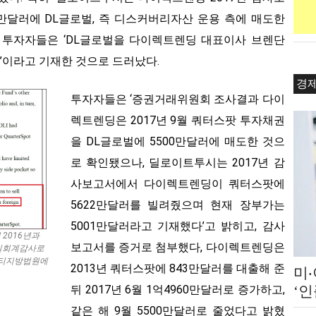
만달러에 DL글로벌, 즉 디스커버리자산 운용 측에 매도한
. 투자자들은 ‘DL글로벌을 다이렉트렌딩 대표이사 브렌단
이라고 기재한 것으로 드러났다.
경
투자자들은 ‘증권거래위원회 조사결과 다이
렉트렌딩은 2017년 9월 쿼터스팟 투자채권
을 DL글로벌에 5500만달러에 매도한 것으
로 확인됐으나, 딜로이트투시는 2017년 감
사보고서에서 다이렉트렌딩이 쿼터스팟에
5622만달러를 빌려줬으며 현재 장부가는
5001만달러라고 기재했다’고 밝히고, 감사
2016년과
보고서를 증거로 첨부했다, 다이렉트렌딩은
부실회계감사로
운티지방법원에
2013년 쿼터스팟에 843만달러를 대출해 준
미
뒤 2017년 6월 1억4960만달러로 증가하고,
‘
쇄 
같은 해 9월 5500만달러로 줄었다고 밝혔