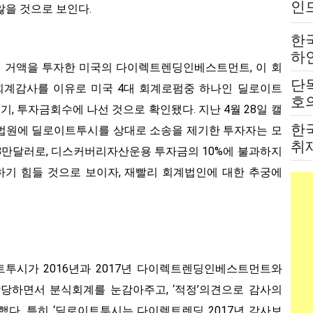
인
않을 것으로 보인다.
는
한
하
거액을 투자한 미국의 다이렉트렌딩인베스트먼트, 이 회
붙
단
계감사를 이유로 미국 4대 회계로펌중 하나인 딜로이트
전
호의
 투자금회수에 나선 것으로 확인됐다. 지난 4월 28일 캘
고
한
원에 딜로이트투시를 상대로 소송을 제기한 투자자는 모
취
948만달러로, 디스커버리자산운용 투자금의 10%에 불과하지
법
하기 힘들 것으로 보이자, 재빨리 회계법인에 대한 추궁에
투시가 2016년과 2017년 다이렉트렌딩인베스트먼트와
하면서 분식회계를 눈감아주고, ‘적정’의견으로 감사의
했다. 특히 ‘딜로이트투시는 다이렉트렌딩 2017년 감사보