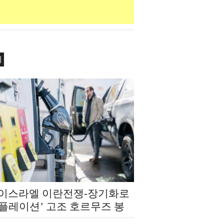
제
‧이스라엘 이란전쟁-장기화로
인플레이션’ 고조 호르무즈 봉
‘에너지 발 복합 쇼크’