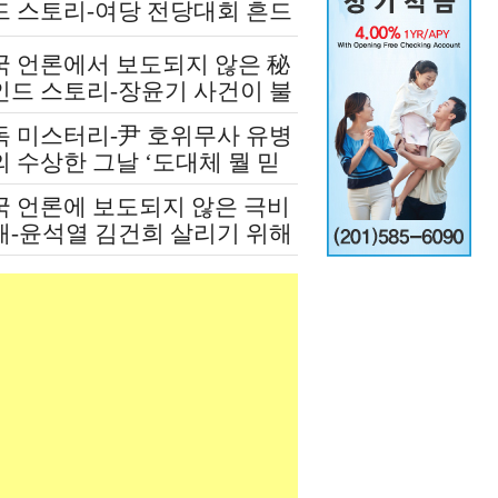
드 스토리-여당 전당대회 흔드
 정청래-신천지 개입설 논란
국 언론에서 보도되지 않은 秘
인드 스토리-장윤기 사건이 불
인 여당과 검찰의 보완 수사권
독 미스터리-尹 호위무사 유병
쟁
 수상한 그날 ‘도대체 뭘 믿
 설치고 까부나 했더니…’
국 언론에 보도되지 않은 극비
재-윤석열 김건희 살리기 위해
도 깔아뭉갠 심우정의 자충수