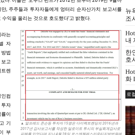
. 이들은 ‘오푸스 펀드가 2012년 초부터 2019년 9월까
만, 주주들과 투자자들에게 엉터리 순자산가치 보고서를
뉴욕
조
 수익을 올리는 것으로 호도했다’고 밝혔다.
Ho
이라는
내
별 자
한인
 방법
호사
 보고
렉트렌
Ho
화
문?
로
딩인컴
 투자
익률이
다고 기
▲ 알프레드 존슨등 투자자 15명은 다이렉트렌딩의 2016년과
2017년 감사보고서를 작성한 딜로이트 투시의 부실회계감사로
이 부
피해를 입었다며 지난 4월 28일 로스앤젤레스카운티지방법원에