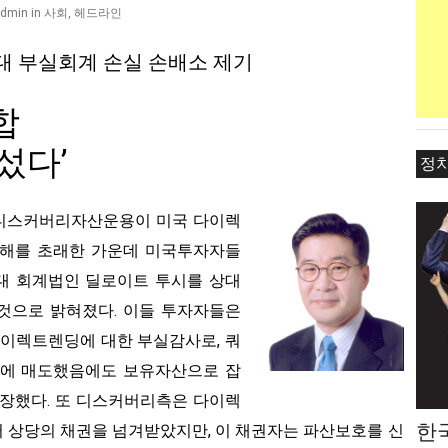
사회
,
헤드라인
admin
in
대 부실회계 손실 손배소 제기
합
섰다’
정
 디스커버리자산운용이 미국 다이렉
피해를 초래한 가운데 미국투자자들
대 회계법인 딜로이트 투시를 상대
것으로 밝혀졌다. 이들 투자자들은
 다이렉트렌딩에 대한 부실감사로, 쿼
측에 매도했음에도 보유자산으로 잡
주장했다. 또 디스커버리측은 다이렉
한
러 상당의 채권을 넘겨받았지만, 이 채권자는 파산보호를 신