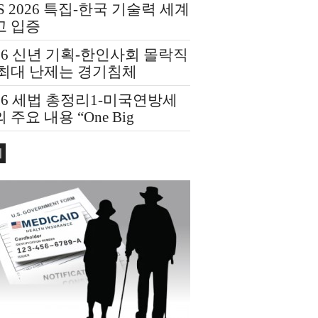
S 2026 특집-한국 기술력 세계
고 입증
26 신년 기획-한인사회 몰락직
 최대 난제는 경기침체
26 세법 총정리1-미국연방세
 주요 내용 “One Big
utiful Bill Act(OBBBA)”
회