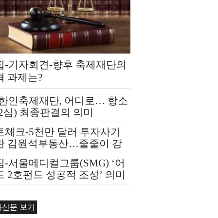
집-기자회견-향후 축제재단의
혁 과제는?
A한인축제재단, 어디로… 항소
2심) 최종판결의 의미
트체크-5천만 달러 투자사기
란 김원석부동산…줄줄이 강
경매
-서울메디컬그룹(SMG) ‘어
 2호펀드 성공적 조성’ 의미
자신문 보기