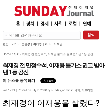
한인
|
2018
|
룸살롱
|
이재명
|
자바
|
이재용
Home
사회
/
/
최재경 전 민정수석, 이재용 불기소 권고 받아낸 1등 공신
최재경 전 민정수석, 이재용 불기소 권고 받아
낸 1등 공신
이 뉴스를 공유하기
vol. 1223 |
July 2, 2020
사회
,
헤드라인
Posted on
by
sunday_admin
in
최재경이 이재용을 살렸다?