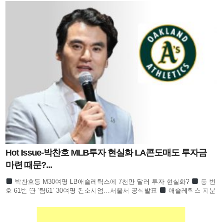
Hot Issue-박찬호 MLB투자 현실화 LA콘도매도 투자금
마련 때문?...
박찬호등 M30여명 LB애슬레틱스에 7천만 달러 투자 현실화?
등 번
호 61번 딴 ‘팀61’ 30여명 컨소시엄…서울서 공식발표
애슬레틱스 지분
3% 확보 ‘BTS슈가 등도 투자설’ 추측 난무