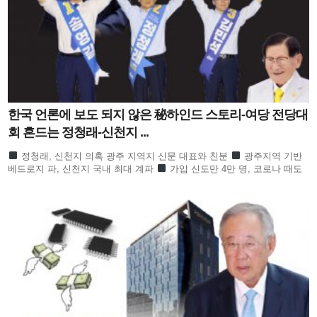
한국 언론에 보도 되지 않은 秘하인드 스토리-여당 전당대
회 흔드는 정청래-신천지 ...
정청래, 신천지 의혹 광주 지역지 신문 대표와 친분
광주지역 기반
베드로지 파, 신천지 국내 최대 계파
가입 신도만 4만 명, 코로나 때도
방역 당국이 관심
합수본 역시 ‘신천지도 민주