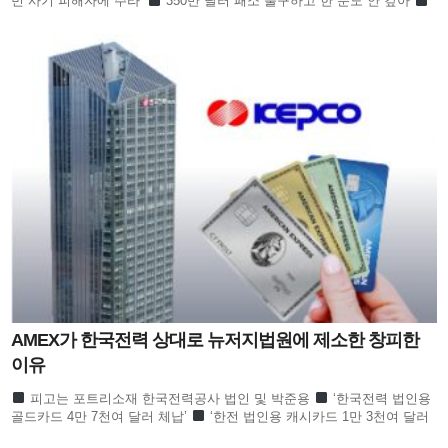
빈 사기 피해자에 주라’
350만 달러 패소 불구하고 한 푼도 안 갚아
이지애 신청에 부인 이유미 기각신청서 제출
이지
AMEX가 한국전력 상대로 뉴저지법원에 제소한 창피한
이유
피고는 포트리소재 한국전력공사 법인 및 박준용
‘한국전력 법인용
골드카드 4만 7천여 달러 체납’
‘한전 법인용 캐시카드 1만 3천여 달러
도 체납해’
6개월 정도 연체한 듯… ‘부정 사용