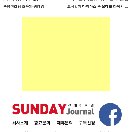
송병찬칼럼 호두와 위장병
요식업계 마이다스 손 물대포 라이언 손 사장의 인생 필살기