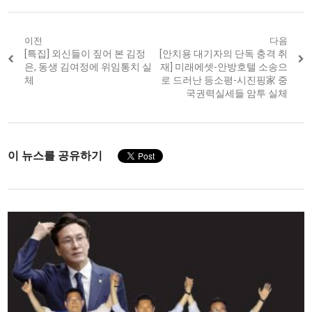
Post
이전
다음
Previous
[특집] 외신들이 짚어 본 김정
Next
[안치용 대기자의 단독 충격 취
navigation
post:
post:
은, 동생 김여정에 위임통치 실
재] 미래에셋-안방호텔 소송으
체
로 드러난 등소평-시진핑家 중
국권력실세들 암투 실체
이 뉴스를 공유하기