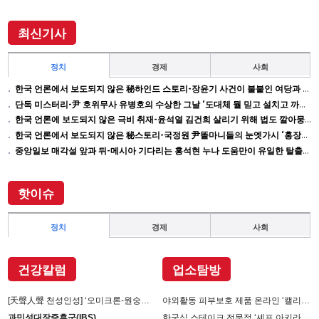
이끌어내 202
최신기사
정치
경제
사회
한국 언론에서 보도되지 않은 秘하인드 스토리-장윤기 사건이 불붙인 여당과 검찰의 보완 수사권 전쟁
단독 미스터리-尹 호위무사 유병호의 수상한 그날 ‘도대체 뭘 믿고 설치고 까부나 했더니…’
한국 언론에 보도되지 않은 극비 취재-윤석열 김건희 살리기 위해 법도 깔아뭉갠 심우정의 자충수
한국 언론에서 보도되지 않은 秘스토리-국정원 尹똘마니들의 눈엣가시 ‘홍장원’ 죽이기
중앙일보 매각설 앞과 뒤-메시아 기다리는 홍석현 누나 도움만이 유일한 탈출구인데 …
핫이슈
정치
경제
사회
건강칼럼
업소탐방
[天聲人聲 천성인성] ‘오미크론-원숭이 두창’장난 아니다
야외활동 피부보호 제품 온라인 ‘캘리제이’(Cali-j)에서 판매
과민성대장증후군(IBS)
한국식 스테이크 전문점 ‘셰프 아키라백의 AB스테이크’ 진출