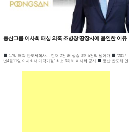
풍산그룹 이사회 패싱 의혹 조병창 땅장사에 올인한 이유
17억 매각 반도체회사… 현재 2천 배 상승 3조 5천억 날아가
‘2017
년4월11일 이사회서 매각가결’ 최소 3차례 이사회 공시
풍산 반도체 인
수 HPSP ‘2017년 4월 3일 자로 양수’