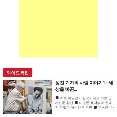
와이드특집
성진 기자의 사람 이야기1-“세
상을 바꾼...
최초 미일간지 한국기자로 최초 영
자신문 창간
미언론 뮤지엄에 헌액
된 유일한 아시안 언론인
“아시안 아
메리칸 언론계 대부”로 존경의 기자
SF사형수 이철수…결정적 무죄 쾌거