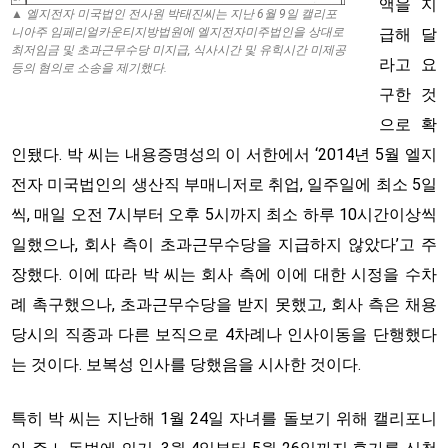
액을 지
▲ 엘지전자 미국법인 전사원 박태진씨는 지난 6월 9일 캘리포
니아주 임페리얼카운티지방법원에 엘지전자미주법인을 상대로
급해 달
최저임금 및 초과근무수당 미지급, 식사시간 및 유힉시간 미제공
라고 요
등의 혐의로 소송을 제기했다.
구한 것
으로 확
인됐다. 박 씨는 내용증명성의 이 서한에서 ‘2014년 5월 엘지
전자 미국법인의 생산직 부매니저로 취업, 일주일에 최소 5일
씩, 매일 오전 7시부터 오후 5시까지 최소 하루 10시간이상씩
일했으나, 회사 측이 초과근무수당을 지급하지 않았다’고 주
장했다. 이에 따라 박 씨는 회사 측에 이에 대한 시정을 수차
례 촉구했으나, 초과근무수당을 받지 못했고, 회사 측은 채용
당시의 직종과 다른 보직으로 4차례나 인사이동을 단행했다
는 것이다. 보복성 인사를 당했음을 시사한 것이다.
특히 박 씨는 지난해 1월 24일 자녀를 돌보기 위해 캘리포니