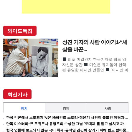
와이드특집
성진 기자의 사람 이야기1-“세
상을 바꾼...
최초 미일간지 한국기자로 최초 영
자신문 창간
미언론 뮤지엄에 헌액
된 유일한 아시안 언론인
“아시안 아
메리칸 언론계 대부”로 존경의 기자
SF사형수 이철수…결정적 무죄 쾌거
이끌어내 202
최신기사
정치
경제
사회
한국 언론에서 보도되지 않은 秘하인드 스토리-장윤기 사건이 불붙인 여당과 검찰의 보완 수사권 전쟁
단독 미스터리-尹 호위무사 유병호의 수상한 그날 ‘도대체 뭘 믿고 설치고 까부나 했더니…’
한국 언론에 보도되지 않은 극비 취재-윤석열 김건희 살리기 위해 법도 깔아뭉갠 심우정의 자충수