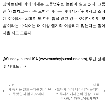
장비논란에 이어 이제는 노동법위반 논란이 일고 있다. 그동
안 ‘재벌치고는 아주 모범적’이라는 이미지가 ‘꾸며지고 조작
된 것’이라는 의혹이 또 한번 힘을 얻고 있는 것이다. 이제 ‘모
범’이라는 수식어는 더 이상 엘지와 어울리지 않는다는 말이
나올 지도 모른다.
@SundayJournalUSA (www.sundayjournalusa.com), 무단 전재
및 재배포 금지
Post
이전
다음
Previous
계속되는 월드옥타분쟁, 이유
Next
<도대체 이게 나라냐?> 옵티머
navigation
post:
post:
가 무엇인지 알고 봤더니…
스 투자사기사건의 진상, 그 때
수사했더라면…이렇게까지