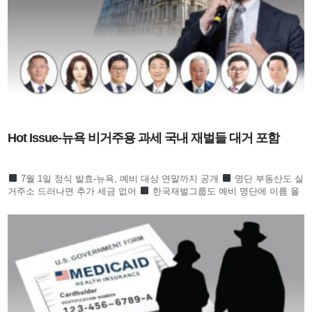
Hot Issue-뉴욕 비거주용 과세 국내 재벌들 대거 포함
7월 1일 정식 발효-뉴욕, 예비 대상 연말까지 공개
명단 부동산도 실
거주소 드러나면 추가 세금 없어
한국재벌그룹도 예비 명단에 이름 올
라 귀추 주목
정의선 이서현 김병주 신동원 노혜경