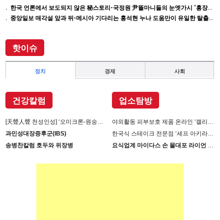
한국 언론에서 보도되지 않은 秘스토리-국정원 尹똘마니들의 눈엣가시 ‘홍장원’ 죽이기
중앙일보 매각설 앞과 뒤-메시아 기다리는 홍석현 누나 도움만이 유일한 탈출구인데 …
핫이슈
정치
경제
사회
건강칼럼
업소탐방
[天聲人聲 천성인성] ‘오미크론-원숭이 두창’장난 아니다
야외활동 피부보호 제품 온라인 ‘캘리제이’(Cali-j)에서 판매
과민성대장증후군(IBS)
한국식 스테이크 전문점 ‘셰프 아키라백의 AB스테이크’ 진출
송병찬칼럼 호두와 위장병
요식업계 마이다스 손 물대포 라이언 손 사장의 인생 필살기