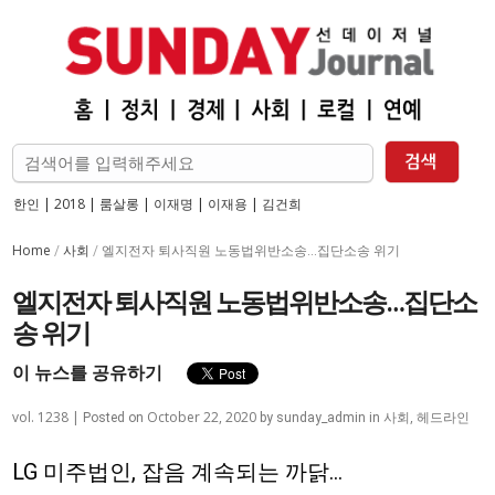
한인
|
2018
|
룸살롱
|
이재명
|
이재용
|
김건희
Home
사회
/
/
엘지전자 퇴사직원 노동법위반소송…집단소송 위기
엘지전자 퇴사직원 노동법위반소송…집단소
송 위기
이 뉴스를 공유하기
vol. 1238 |
October 22, 2020
사회
,
헤드라인
Posted on
by
sunday_admin
in
LG 미주법인, 잡음 계속되는 까닭…