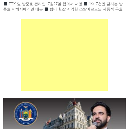
FTX 및 방준호 관리인, 7월27일 합의서 서명
1억 7천만 달러는 방
준호 피해자에게만 배분
렘마 헐값 계약한 스발바르드도 자동적 무효
하루인베스트먼트 1만 6천 명 피해회복될 듯 하루