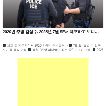
2020년 추방 김상수, 2025년 7월 SF서 체포하고 보니…
체포 뒤 지문감식서 2020년 중범-추방드러나
7월 말 ‘불법 미 입국 -
사기’등 유죄 인정
검찰, ‘은행 피해액만 최소 120만 달러 달해’
2023
년 11월부터 2025년 7월까지 은