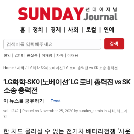
한인
|
2018
|
룸살롱
|
이재명
|
자바
|
이재용
Home
사회
/
/
‘LG화학-SK이노베이션’ LG 로비 총력전 vs SK 소송 총력전
‘LG화학-SK이노베이션’ LG 로비 총력전 vs SK
소송 총력전
이 뉴스를 공유하기
vol. 1242 |
November 25, 2020
사회
,
헤드라
Posted on
by
sunday_admin
in
인
한 치도 물러설 수 없는 전기차 배터리전쟁 ‘사운