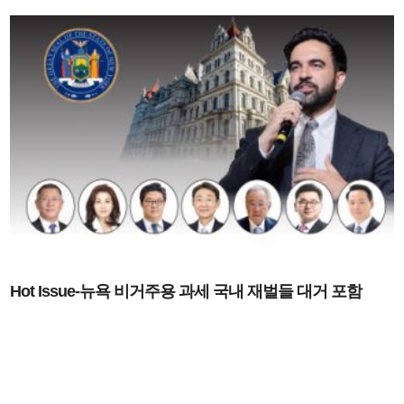
Hot Issue-뉴욕 비거주용 과세 국내 재벌들 대거 포함
7월 1일 정식 발효-뉴욕, 예비 대상 연말까지 공개
명단 부동산도 실
거주소 드러나면 추가 세금 없어
한국재벌그룹도 예비 명단에 이름 올
라 귀추 주목
정의선 이서현 김병주 신동원 노혜경