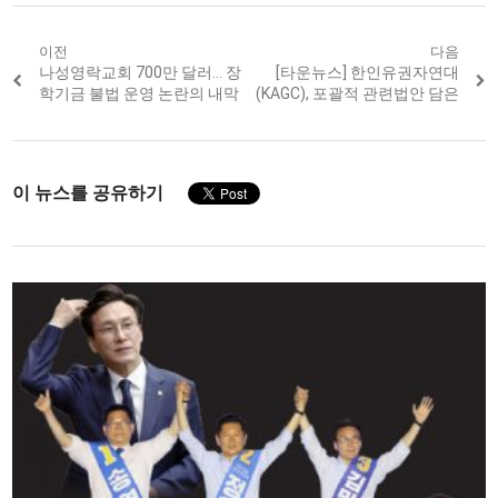
Post
이전
다음
Previous
나성영락교회 700만 달러… 장
Next
[타운뉴스] 한인유권자연대
navigation
post:
post:
학기금 불법 운영 논란의 내막
(KAGC), 포괄적 관련법안 담은
이 뉴스를 공유하기