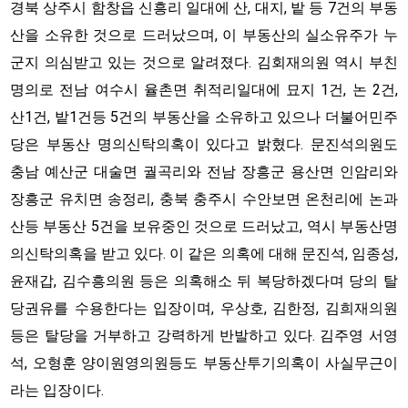
경북 상주시 함창읍 신흥리 일대에 산, 대지, 밭 등 7건의 부동
산을 소유한 것으로 드러났으며, 이 부동산의 실소유주가 누
군지 의심받고 있는 것으로 알려졌다. 김회재의원 역시 부친
명의로 전남 여수시 율촌면 취적리일대에 묘지 1건, 논 2건,
산1건, 밭1건등 5건의 부동산을 소유하고 있으나 더불어민주
당은 부동산 명의신탁의혹이 있다고 밝혔다. 문진석의원도
충남 예산군 대술면 궐곡리와 전남 장흥군 용산면 인암리와
장흥군 유치면 송정리, 충북 충주시 수안보면 온천리에 논과
산등 부동산 5건을 보유중인 것으로 드러났고, 역시 부동산명
의신탁의혹을 받고 있다. 이 같은 의혹에 대해 문진석, 임종성,
윤재갑, 김수흥의원 등은 의혹해소 뒤 복당하겠다며 당의 탈
당권유를 수용한다는 입장이며, 우상호, 김한정, 김희재의원
등은 탈당을 거부하고 강력하게 반발하고 있다. 김주영 서영
석, 오형훈 양이원영의원등도 부동산투기의혹이 사실무근이
라는 입장이다.