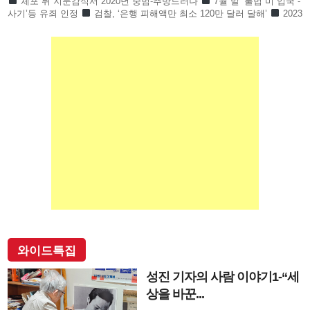
체포 뒤 지문감식서 2020년 중범-추방드러나
7월 말 ‘불법 미 입국 -
사기’등 유죄 인정
검찰, ‘은행 피해액만 최소 120만 달러 달해’
2023
년 11월부터 2025년 7월까지 은
와이드특집
성진 기자의 사람 이야기1-“세
상을 바꾼...