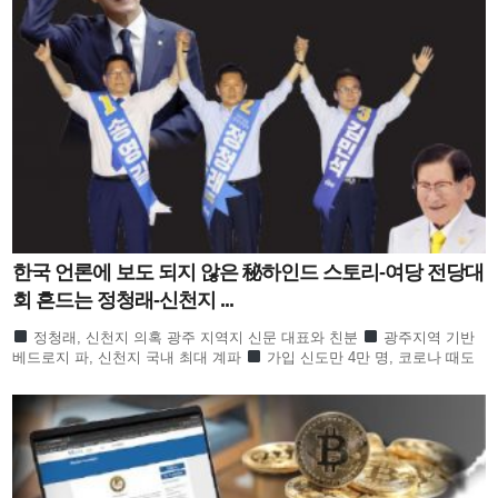
한국 언론에 보도 되지 않은 秘하인드 스토리-여당 전당대
회 흔드는 정청래-신천지 ...
정청래, 신천지 의혹 광주 지역지 신문 대표와 친분
광주지역 기반
베드로지 파, 신천지 국내 최대 계파
가입 신도만 4만 명, 코로나 때도
방역 당국이 관심
합수본 역시 ‘신천지도 민주