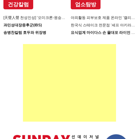
건강칼럼
업소탐방
[天聲人聲 천성인성] ‘오미크론-원숭이 두창’장난 아니다
야외활동 피부보호 제품 온라인 ‘캘리제이’(Cali-j)에서 판매
과민성대장증후군(IBS)
한국식 스테이크 전문점 ‘셰프 아키라백의 AB스테이크’ 진출
송병찬칼럼 호두와 위장병
요식업계 마이다스 손 물대포 라이언 손 사장의 인생 필살기