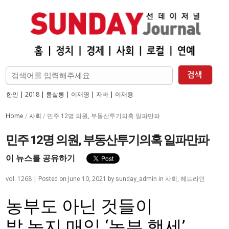
한인
|
2018
|
룸살롱
|
이재명
|
자바
|
이재용
Home
사회
/
/
민주 12명 의원, 부동산투기의혹 일파만파
민주 12명 의원, 부동산투기의혹 일파만파
이 뉴스를 공유하기
vol. 1268 |
June 10, 2021
사회
,
헤드라인
Posted on
by
sunday_admin
in
농부도 아닌 것들이
밭 농지 매입 ‘농부 행세’