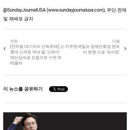
@SundayJournalUSA (www.sundayjournalusa.com), 무단 전재
및 재배포 금지
Post
이전
다음
Previous
[안치용 대기자의 단독취재] 고
Next
미주한국일보 장재민회장 렌트
navigation
post:
post:
롯데 신격호 막내 딸 ‘신유미’
비 분쟁 소송 ‘속사정’
재산상속권 요청으로 수면 위
떠올라
이 뉴스를 공유하기