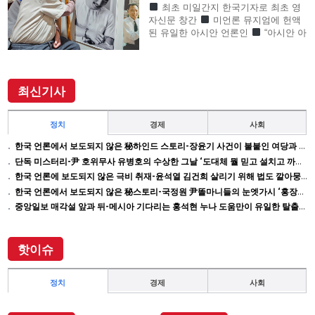
최초 미일간지 한국기자로 최초 영
자신문 창간
미언론 뮤지엄에 헌액
된 유일한 아시안 언론인
“아시안 아
메리칸 언론계 대부”로 존경의 기자
SF사형수 이철수…결정적 무죄 쾌거
이끌어내 202
최신기사
정치
경제
사회
한국 언론에서 보도되지 않은 秘하인드 스토리-장윤기 사건이 불붙인 여당과 검찰의 보완 수사권 전쟁
단독 미스터리-尹 호위무사 유병호의 수상한 그날 ‘도대체 뭘 믿고 설치고 까부나 했더니…’
한국 언론에 보도되지 않은 극비 취재-윤석열 김건희 살리기 위해 법도 깔아뭉갠 심우정의 자충수
한국 언론에서 보도되지 않은 秘스토리-국정원 尹똘마니들의 눈엣가시 ‘홍장원’ 죽이기
중앙일보 매각설 앞과 뒤-메시아 기다리는 홍석현 누나 도움만이 유일한 탈출구인데 …
핫이슈
정치
경제
사회