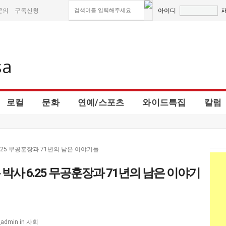
문의
구독신청
아이디
로컬
문화
연예/스포츠
와이드특집
칼럼
25 무공훈장과 71년의 남은 이야기들
사 6.25 무공훈장과 71년의 남은 이야기
사회
_admin
in