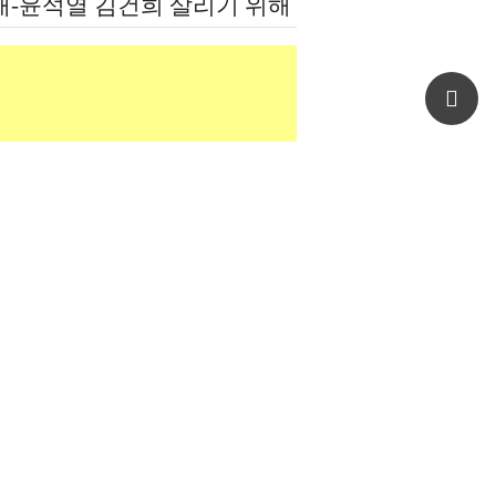
재-윤석열 김건희 살리기 위해
도 깔아뭉갠 심우정의 자충수
Top
제
‧이스라엘 이란전쟁-장기화로