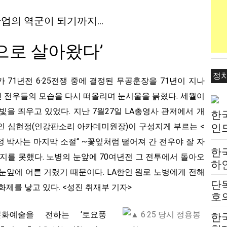
업의 역군이 되기까지…
으로 살아왔다’
정
가 71년전 6·25전쟁 중에 결정된 무공훈장을 71년이 지나
 전우들의 모습을 다시 떠올리며 눈시울을 붉혔다. 세월이
을 띄우고 있었다. 지난 7월27일 LA총영사 관저에서 개
한
인 심현정(인강판소리 아카데미원장)이 구성지게 부르는 <
인
는
정 박사는 마지막 소절“ ~꽃잎처럼 떨어져 간 전우야 잘 자
한
부르지를 못했다. 노병의 눈앞에 70여년전 그 전투에서 돌아오
하
눈앞에 어른 거렸기 때문이다. LA한인 원로 노병에게 전해
붙
단
화제를 낳고 있다. <성진 취재부 기자>
전
호의
고
문화예술을 전하는 ‘토요풍
한