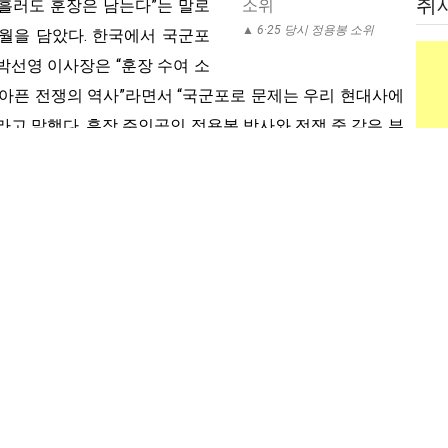
취
은 흘러도 훈장은 남는다”는 말로
법
▲ 6·25 당시 정용봉 소위
세월을 담았다. 한국에서 국군포
박선영 이사장은 “훈장 수여 소
 아픈 전쟁의 역사”라면서 “국군포로 문제는 우리 현대사에
고 말했다. 훈장 주인공인 정용봉 박사와 전쟁 중 같은 부
하와이주 6·25 참전 용사회 장관수 부회장은 “늦게나마 무공
“전우가 오래 오래 건강하게 지나기를 바랄 뿐”이라고 전해
복 선생도 “청춘을 전장터에서 보냈는데 이제 백발의 전우
라는 소회를 밝혔다. 정용봉 회장이 설립한 미주국군포로송
 가주변호사 시험에 합격한 노현정씨는 “정 박사님의 활동
하는 역사”라면서 “정 박사님이 오래 오래 건강하게 사셔서
바랄 뿐”이라고 말했다. 남가주 예비역기독군인회장 김회창
경
무공훈장 소식은 우리 모든 동포에게 경사이며 기쁜 일”이라
 1927년 경남 김해군 진영에서 태어나 1958년 미국에 유학
 일리노이대에서 명예박사 학위(경제학)를 받았다. 정 회장은
미