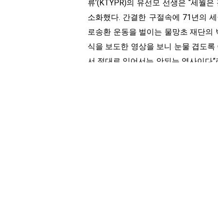
류’(KTYPR)의 유선모 선생은 “세월
소화했다. 간결한 구절속에 71년의 
로송환 운동을 벌이는 물망초 재단의 
식을 보도한 영상을 보니 눈물 겹도록
서 절대로 잊어서는 안되는 역사이다”라
대였던 8사단 16 연대 소속 전우인 
훈장이 전수되어 너무나 기쁘다”면서 
왔다. 육군종합학교 동료 전우인 황규
를보니 시간의 흐름이 야속할 뿐”이
환위원회에서 인턴 활동을 한 후 최근
은 우리 젊은 세대가 이어 받아 가야
우리들에게 좋은 롤모델이 되시기를 
목사는 “한인사회의 원로 정 박사의 
고 했다. 6·25참전용사 정용봉 박사는
해 몬타나 대, UCLA등을 거처 서든