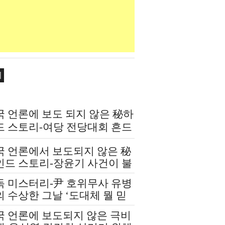
치
국 언론에 보도 되지 않은 秘하
드 스토리-여당 전당대회 흔드
 정청래-신천지 개입설 논란
국 언론에서 보도되지 않은 秘
인드 스토리-장윤기 사건이 불
인 여당과 검찰의 보완 수사권
독 미스터리-尹 호위무사 유병
쟁
 수상한 그날 ‘도대체 뭘 믿
 설치고 까부나 했더니…’
국 언론에 보도되지 않은 극비