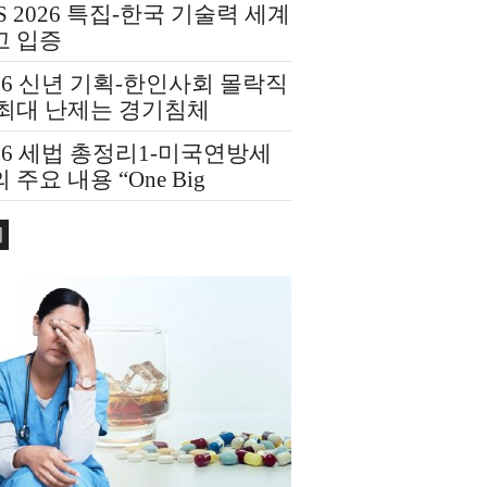
S 2026 특집-한국 기술력 세계
고 입증
26 신년 기획-한인사회 몰락직
 최대 난제는 경기침체
26 세법 총정리1-미국연방세
 주요 내용 “One Big
utiful Bill Act(OBBBA)”
회