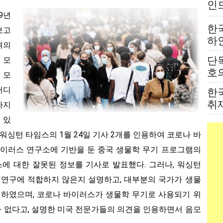
인
9년
는
한
보고
하
여의
붙
단
 모
전
호의
 모
고
어디
한
취
까지
법
 있
1월 워싱턴 타임스의 1월 24일 기사 2개를 인용하여 코로나 바
바이러스 연구소에 기반을 둔 중국 생물학 무기 프로그램의
에 대한 잘못된 정보를 기사로 발표했다. 그러나, 워싱턴
 연구에 적합하지 않은지 설명하고, 대부분의 국가가 생물
기하였으며, 코로나 바이러스가 생물학 무기로 사용되기 위
 없다고, 설명한 미국 전문가들의 의견을 인용하면서 음모