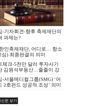
집-기자회견-향후 축제재단의
혁 과제는?
A한인축제재단, 어디로… 항소
2심) 최종판결의 의미
트체크-5천만 달러 투자사기
란 김원석부동산…줄줄이 강
경매
-서울메디컬그룹(SMG) ‘어
 2호펀드 성공적 조성’ 의미
자신문 보기