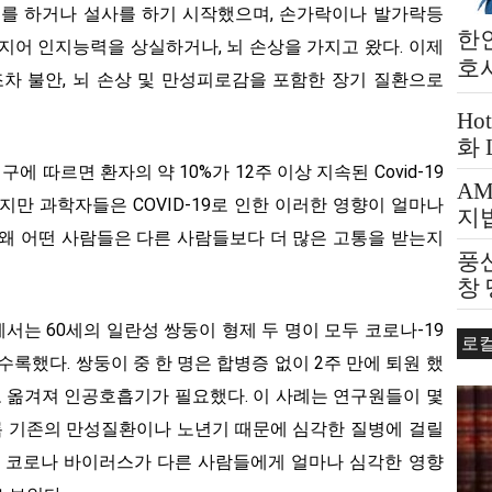
토를 하거나 설사를 하기 시작했으며, 손가락이나 발가락등
한인
지어 인지능력을 상실하거나, 뇌 손상을 가지고 왔다. 이제
호사
들조차 불안, 뇌 손상 및 만성피로감을 포함한 장기 질환으로
Ho
화
문?
 따르면 환자의 약 10%가 12주 이상 지속된 Covid-19
A
지만 과학자들은 COVID-19로 인한 이러한 영향이 얼마나
지
 왜 어떤 사람들은 다른 사람들보다 더 많은 고통을 받는지
풍
창
는 60세의 일란성 쌍둥이 형제 두 명이 모두 코로나-19
로
수록했다. 쌍둥이 중 한 명은 합병증 없이 2주 만에 퇴원 했
로 옮겨져 인공호흡기가 필요했다. 이 사례는 연구원들이 몇
비록 기존의 만성질환이나 노년기 때문에 심각한 질병에 걸릴
, 코로나 바이러스가 다른 사람들에게 얼마나 심각한 영향