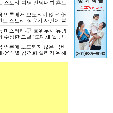
드 스토리-여당 전당대회 흔드
 정청래-신천지 개입설 논란
국 언론에서 보도되지 않은 秘
인드 스토리-장윤기 사건이 불
인 여당과 검찰의 보완 수사권
독 미스터리-尹 호위무사 유병
쟁
 수상한 그날 ‘도대체 뭘 믿
 설치고 까부나 했더니…’
국 언론에 보도되지 않은 극비
재-윤석열 김건희 살리기 위해
도 깔아뭉갠 심우정의 자충수