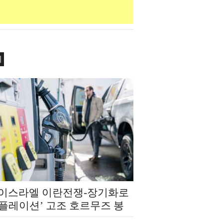
제
‧이스라엘 이란전쟁-장기화로
인플레이션’ 고조 호르무즈 봉
‘에너지 발 복합 쇼크’