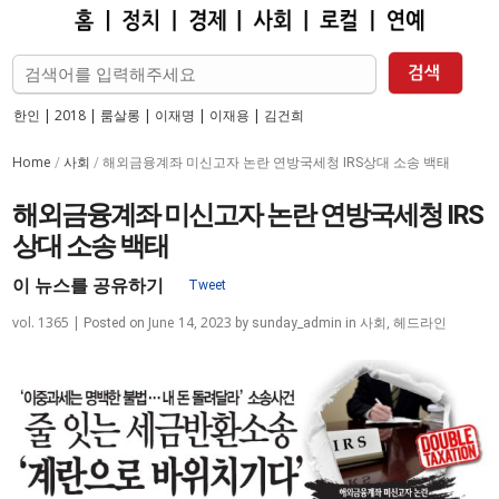
한인
|
2018
|
룸살롱
|
이재명
|
이재용
|
김건희
Home
사회
/
/
해외금융계좌 미신고자 논란 연방국세청 IRS상대 소송 백태
해외금융계좌 미신고자 논란 연방국세청 IRS
상대 소송 백태
이 뉴스를 공유하기
Tweet
vol. 1365 |
June 14, 2023
사회
,
헤드라인
Posted on
by
sunday_admin
in