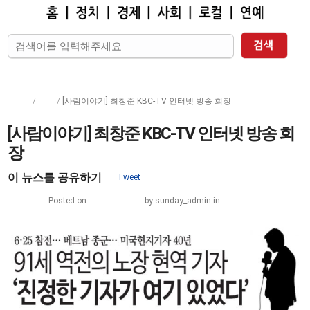
한인
|
2018
|
룸살롱
|
이재명
|
김건희
|
자바
Home
/
로컬
/
[사람이야기] 최창준 KBC-TV 인터넷 방송 회장
[사람이야기] 최창준 KBC-TV 인터넷 방송 회
장
이 뉴스를 공유하기
Tweet
vol. 1366 |
Posted on
June 22, 2023
by
sunday_admin
in
로컬
,
헤드라인