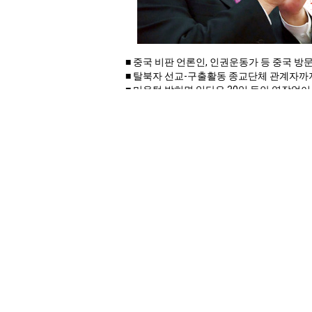
■ 중국 비판 언론인, 인권운동가 등 중국 방
■ 탈북자 선교-구출활동 종교단체 관계자까
■ 미운털 박히면 일단은 30일 동안 영장없이
■ 미국정부 서둘러 중국 방문 3등급 경고문
중국 시진핑 공산정권이 7월 1일부터 
일본 및 서방 국가들이 매우 우려하고
사업을 하는 미시민권자 한국인, 언론
단체, 인권운동가, 학자들, 심지어 관
체포될 수 있다. 소위『중화인민공화국 
전국인민대표대회 상무위원회 제2차 회
에 들어갔다. 한마디로 이번 새 ‘반간
항으로 혜택을 받았 던 조항들이 앞으
다. 미국 국무부 역시 개정 반간첩법 