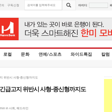
문의
구독신청
아이디
로컬
문화
연예/스포츠
와이드특집
칼럼
급고지 위반시 사형-종신형까지도
법’ 긴급고지 위반시 사형-종신형까지도
사회
,
헤드라인
min
in