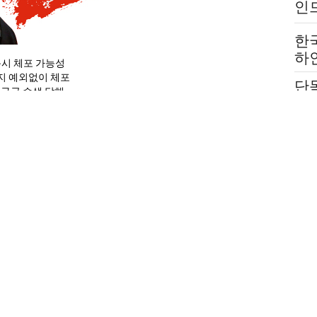
인
는
한
하
문시 체포 가능성
붙
지 예외없이 체포
단
전
 구금 수색 당해
호의
 이례적 긴급고지
고
한
시행하고 있는 개정 강화된 ‘반간첩법’에 한국을 포함, 미국,
취
 있다고 미국의 전문가들이 분석하고 있다. 특히 중국에서
법
사 관계자, 탈북자 구호활동 선교사를 포함 종교인과 교회
광객 들도 중국 방문시 또는 거주 기간동안에 ‘간첩’으로 몰려
반간첩법』은 2023년 4월 26일 중화인민공화국 제14기
의에서 개정 후 공표되었으며 2023년 7월 1일부로 시행
첩법’의 결정적인 요소는 이전에 형법에 따라 프라이버시 조
로는 종신형이나 심지어 사형 선고를 받을 수 있다는 것이
발효를 하루 앞둔 지난 6월 30일 “부당한 구금 우려가 있