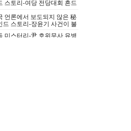
드 스토리-여당 전당대회 흔드
 정청래-신천지 개입설 논란
국 언론에서 보도되지 않은 秘
인드 스토리-장윤기 사건이 불
인 여당과 검찰의 보완 수사권
독 미스터리-尹 호위무사 유병
쟁
 수상한 그날 ‘도대체 뭘 믿
 설치고 까부나 했더니…’
국 언론에 보도되지 않은 극비
재-윤석열 김건희 살리기 위해
도 깔아뭉갠 심우정의 자충수