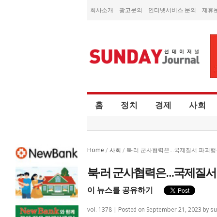
회사소개
광고문의
인터넷서비스 문의
제휴
홈
정치
경제
사회
Home
사회
/
/
북‧러 군사협력은…국제질서 파괴행
북‧러 군사협력은…국제질서
이 뉴스를 공유하기
vol. 1378 |
September 21, 2023
Posted on
by
su