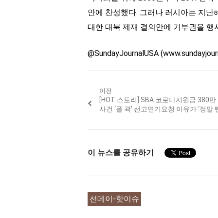
안에 찬성했다. 그러나 러시아는 지난해 
대한 대북 제재 결의안에 거부권을 행
@SundayJournalUSA (www.sundayj
Post
이전
Previous
[HOT 스토리] SBA 코로나지원금 380만
navigation
post:
사건 ‘폴 곽’ 선고연기요청 이유가 ‘정말
이 뉴스를 공유하기
선데이-핫이슈