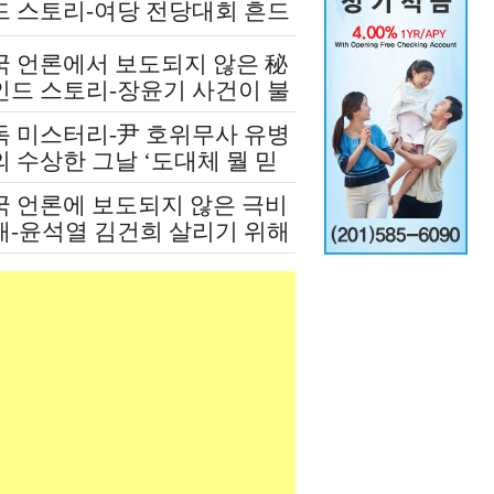
드 스토리-여당 전당대회 흔드
 정청래-신천지 개입설 논란
국 언론에서 보도되지 않은 秘
인드 스토리-장윤기 사건이 불
인 여당과 검찰의 보완 수사권
독 미스터리-尹 호위무사 유병
쟁
 수상한 그날 ‘도대체 뭘 믿
 설치고 까부나 했더니…’
국 언론에 보도되지 않은 극비
재-윤석열 김건희 살리기 위해
도 깔아뭉갠 심우정의 자충수