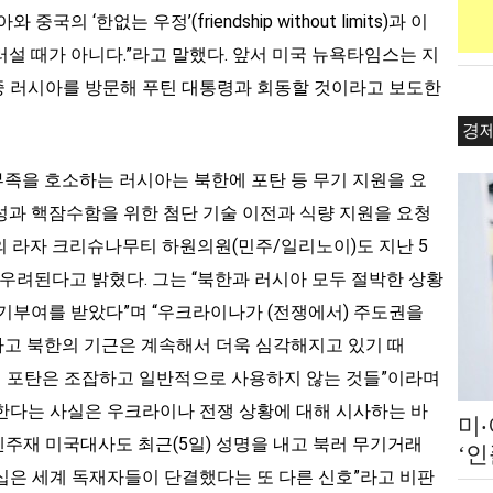
의 ‘한없는 우정’(friendship without limits)과 이
설 때가 아니다.”라고 말했다. 앞서 미국 뉴욕타임스는 지
 중 러시아를 방문해 푸틴 대통령과 회동할 것이라고 보도한
경
족을 호소하는 러시아는 북한에 포탄 등 무기 지원을 요
성과 핵잠수함을 위한 첨단 기술 이전과 식량 지원을 요청
의 라자 크리슈나무티 하원의원(민주/일리노이)도 지난 5
우 우려된다고 밝혔다. 그는 “북한과 러시아 모두 절박한 상황
동기부여를 받았다”며 “우크라이나가 (전쟁에서) 주도권을
고 북한의 기근은 계속해서 더욱 심각해지고 있기 때
한의 포탄은 조잡하고 일반적으로 사용하지 않는 것들”이라며
한다는 사실은 우크라이나 전쟁 상황에 대해 시사하는 바
미
유엔주재 미국대사도 최근(5일) 성명을 내고 북러 무기거래
‘
십은 세계 독재자들이 단결했다는 또 다른 신호”라고 비판
쇄 