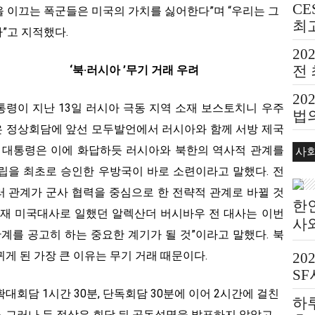
CE
한을 이끄는 폭군들은 미국의 가치를 싫어한다”며 “우리는 그
최
”고 지적했다.
20
전
‘북‧러시아 ’무기 거래 우려
20
령이 지난 13일 러시아 극동 지역 소재 보스토치니 우주
법의
은 정상회담에 앞선 모두발언에서 러시아와 함께 서방 제국
Bea
틴 대통령은 이에 화답하듯 러시아와 북한의 역사적 관계를
사
립을 최초로 승인한 우방국이 바로 소련이라고 말했다. 전
 관계가 군사 협력을 중심으로 한 전략적 관계로 바뀔 것
한
주재 미국대사로 일했던 알렉산더 버시바우 전 대사는 이번
사
계를 공고히 하는 중요한 계기가 될 것”이라고 말했다. 북
게 된 가장 큰 이유는 무기 거래 때문이다.
20
S
대회담 1시간 30분, 단독회담 30분에 이어 2시간에 걸친
하
. 그러나 두 정상은 회담 뒤 공동성명을 발표하지 않았고,