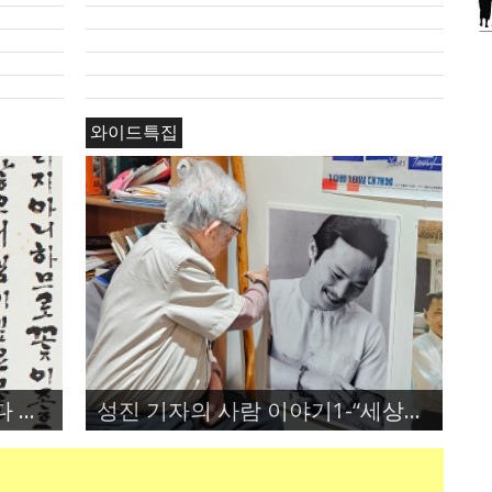
와이드특집
미국에서 「한글날」 기념한다 한글날 지정 결의안(ACR 109) 가결
성진 기자의 사람 이야기1-“세상을 바꾼 언론인” 이경원 대기자