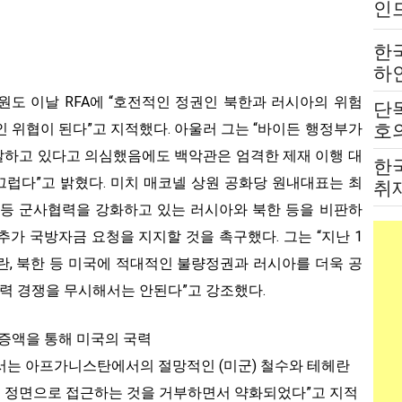
인
는
한
하
붙
원도 이날 RFA에 “호전적인 정권인 북한과 러시아의 위험
단
전
호의
 위협이 된다”고 지적했다. 아울러 그는 “바이든 행정부가
고
달하고 있다고 의심했음에도 백악관은 엄격한 제재 이행 대
한
부끄럽다”고 밝혔다. 미치 매코넬 상원 공화당 원내대표는 최
취
법
진 등 군사협력을 강화하고 있는 러시아와 북한 등을 비판하
가 국방자금 요청을 지지할 것을 촉구했다. 그는 “지난 1
이란, 북한 등 미국에 적대적인 불량정권과 러시아를 더욱 공
권력 경쟁을 무시해서는 안된다”고 강조했다.
 증액을 통해 미국의 국력
서는 아프가니스탄에서의 절망적인 (미군) 철수와 테헤란
제에 정면으로 접근하는 것을 거부하면서 약화되었다”고 지적