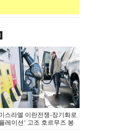
제
‧이스라엘 이란전쟁-장기화로
인플레이션’ 고조 호르무즈 봉
‘에너지 발 복합 쇼크’