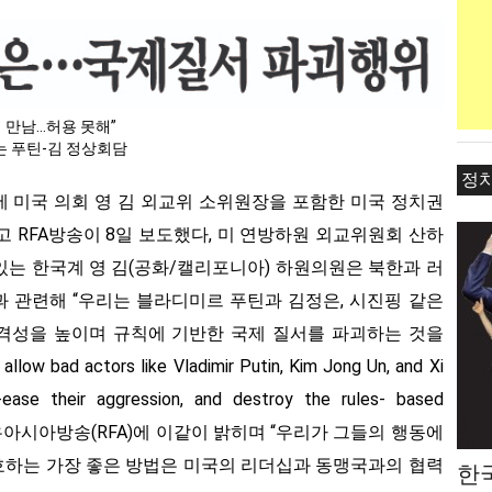
의 만남…허용 못해”
는 푸틴-김 정상회담
정
 미국 의회 영 김 외교위 소위원장을 포함한 미국 정치권
 RFA방송이 8일 보도했다, 미 연방하원 외교위원회 산하
있는 한국계 영 김(공화/캘리포니아) 하원의원은 북한과 러
 관련해 “우리는 블라디미르 푸틴과 김정은, 시진핑 같은
격성을 높이며 규칙에 기반한 국제 질서를 파괴하는 것을
ad actors like Vladimir Putin, Kim Jong Un, and Xi
r-ease their aggression, and destroy the rules- based
은 8일 자유아시아방송(RFA)에 이같이 밝히며 “우리가 그들의 행동에
호하는 가장 좋은 방법은 미국의 리더십과 동맹국과의 협력
한