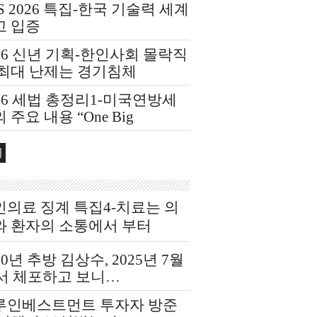
S 2026 특집-한국 기술력 세계
고 입증
26 신년 기획-한인사회 몰락직
 최대 난제는 경기침체
26 세법 총정리1-미국연방세
 주요 내용 “One Big
utiful Bill Act(OBBBA)”
회
인의료 징계 특집4-치료는 의
와 환자의 소통에서 부터
20년 추방 김상수, 2025년 7월
F서 체포하고 보니…
루인베스트먼트 투자자 방준