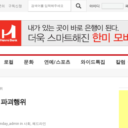
문의
구독신청
아이디
로컬
문화
연예/스포츠
와이드특집
칼럼
위
 파괴행위
사회
,
헤드라인
nday_admin
in