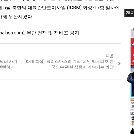
제
5월 북한의 대륙간탄도미사일 (ICBM) 화성-17형 발사에
전
사해 무산시켰다.
ournalusa.com), 무단 전재 및 재배포 금지
다음
 달러 사기
Next
[화제 특집] ‘크리스마스의 기적’ 레인 빅토리호 한
post:
 뻔뻔하네’
국인수 관련 잡음이 계속되는 까닭