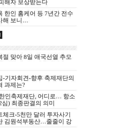
 피해자 보상받는다
 한인 홈케어 등 7년간 전수
사해 보니…
컬
복절 맞아 8일 애국선열 추모
집-기자회견-향후 축제재단의
혁 과제는?
A한인축제재단, 어디로… 항소
2심) 최종판결의 의미
트체크-5천만 달러 투자사기
란 김원석부동산…줄줄이 강