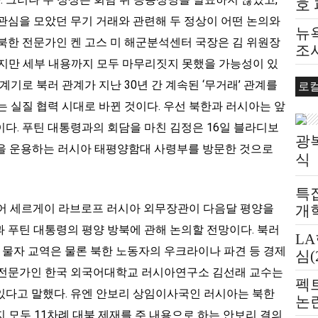
호
관심을 모았던 무기 거래와 관련해 두 정상이 어떤 논의와
뉴욕
북한 전문가인 켄 고스 미 해군분석센터 국장은 김 위원장
조
했지만 세부 내용까지 모두 마무리짓지 못했을 가능성이 있
계기로 북러 관계가 지난 30년 간 계속된 ‘무거래’ 관계를
로
는 실질 협력 시대로 바뀐 것이다. 우선 북한과 러시아는 앞
다. 푸틴 대통령과의 회담을 마친 김정은 16일 블라디보
광
)을 운용하는 러시아 태평양함대 사령부를 방문한 것으로
식
특
이어 세르게이 라브로프 러시아 외무장관이 다음달 평양을
개
 푸틴 대통령의 평양 방북에 관해 논의할 전망이다. 북러
L
된 물자 교역은 물론 북한 노동자의 우크라이나 파견 등 경제
심(
 전문가인 한국 외국어대학교 러시아연구소 김선래 교수는
펙
있다고 말했다. 유엔 안보리 상임이사국인 러시아는 북한
논
지 모두 11차례 대북 제재를 주 내용으로 하는 안보리 결의