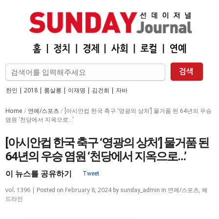
한인
|
2018
|
룸살롱
|
이재명
|
김건희
|
자바
Home
연예/스포츠
/
/
[아시안컵 한국 축구 ‘영광의 상처’] 물거품 된 64년의 우승
염원 ‘천당에서 지옥으로…’
[아시안컵 한국 축구 ‘영광의 상처’] 물거품 된
64년의 우승 염원 ‘천당에서 지옥으로…’
이 뉴스를 공유하기
Tweet
vol. 1396 |
February 8, 2024
연예/스포츠
,
헤
Posted on
by
sunday_admin
in
드라인