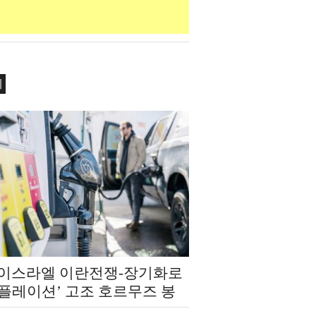
제
‧이스라엘 이란전쟁-장기화로
인플레이션’ 고조 호르무즈 봉
‘에너지 발 복합 쇼크’