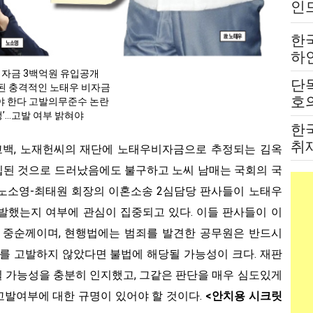
인
는
한
하
붙
노 비자금 3백억원 유입공개
단
된 충격적인 노태우 비자금
전
호의
야 한다 고발의무준수 논란
정’…고발 여부 밝혀야
고
한
취
고백, 노재헌씨의 재단에 노태우비자금으로 추정되는 김옥
법
유입된 것으로 드러났음에도 불구하고 노씨 남매는 국회의 국
 노소영-최태원 회장의 이혼소송 2심담당 판사들이 노태우
고발했는지 여부에 관심이 집중되고 있다. 이들 판사들이 이
6월 중순께이며, 현행법에는 범죄를 발견한 공무원은 반드시
이를 고발하지 않았다면 불법에 해당될 가능성이 크다. 재판
 가능성을 충분히 인지했고, 그같은 판단을 매우 심도있게
발여부에 대한 규명이 있어야 할 것이다.
<안치용 시크릿