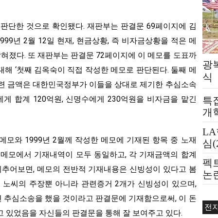
 판단한 것으로 확인됐다. 재판부는 판결문 69페이지에 김
1999년 2월 12일 현재, 현금상황, 즉 비자금상황을 적은 메
혀졌다. 또 재판부는 판결문 72페이지에 이 메모를 도표까
광
해 ‘첫째 김옥숙이 직접 작성한 메모로 판단된다. 둘째 메
식
관련 금액은 대한민국정부가 이들을 상대로 제기한 추심소속
게 합계 120억원, 신명수에게 230억원을 비자금을 맡긴
특
개
L
 메모와 1999년 2월께 작성한 메모에 기재된 항목 중 노재
심(
두메모에서 기재내역이 모두 동일하고, 각 기재금액의 합계
펙
비추어보면, 메모의 전반적 기재내용은 신빙성이 있다고 봄
논
는 노씨의 주장뿐 아니라 관련증거 2개가 신빙성이 있으며,
제
 추심소송을 했을 것이라고 판결문에 기재함으로써, 이 돈
전
고 있었음을 자신들의 판결문을 통해 잘 보여주고 있다.