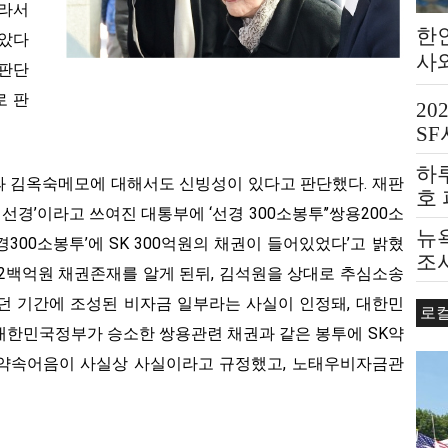
따라서
한
알았다
사
 판단
로 판
20
S
하
과 김옥숙메모에 대해서도 신빙성이 있다고 판단했다. 재판
호
, 선경’이라고 쓰여진 대통부에 ‘선경 300소봉투’’쌍용200소
뉴욕
경300소봉투’에 SK 300억원의 채권이 들어있었다’고 밝혔
조
 2백억원 채권존재를 알게 된뒤, 김석원을 상대로 추심소송
던 기간에 조성된 비자금 일부라는 사실이 인정돼, 대한민
로
대한민국정부가 승소한 쌍용관련 채권과 같은 봉투에 SK약
K약속어음이 사실상 사실이라고 규정했고, 노태우비자금관