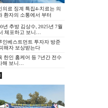
인의료 징계 특집4-치료는 의
와 환자의 소통에서 부터
20년 추방 김상수, 2025년 7월
F서 체포하고 보니…
루인베스트먼트 투자자 방준
 피해자 보상받는다
 한인 홈케어 등 7년간 전수
사해 보니…
컬