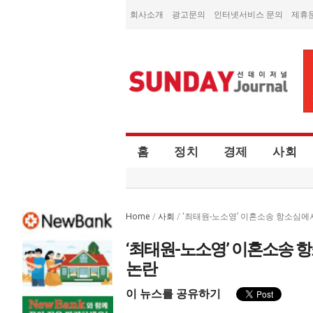
회사소개
광고문의
인터넷서비스 문의
제휴
홈
정치
경제
사회
Home
사회
/
/
‘최태원-노소영’ 이혼소송 항소심에서
‘최태원-노소영’ 이혼소송 항
논란
이 뉴스를 공유하기