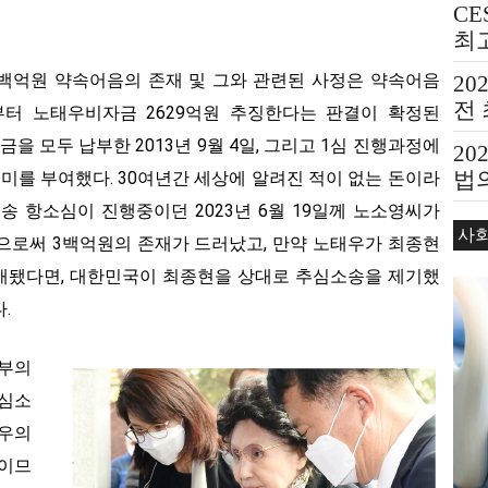
CE
최
 3백억원 약속어음의 존재 및 그와 관련된 사정은 약속어음
20
전
후부터 노태우비자금 2629억원 추징한다는 판결이 확정된
추징금을 모두 납부한 2013년 9월 4일, 그리고 1심 진행과정에
20
법의
의미를 부여했다. 30여년간 세상에 알려진 적이 없는 돈이라
Bea
송 항소심이 진행중이던 2023년 6월 19일께 노소영씨가
사
으로써 3백억원의 존재가 드러났고, 만약 노태우가 최종현
개됐다면, 대한민국이 최종현을 상대로 추심소송을 제기했
.
판부의
추심소
태우의
익이므