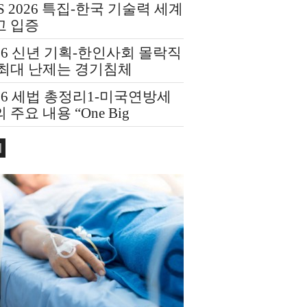
S 2026 특집-한국 기술력 세계
고 입증
26 신년 기획-한인사회 몰락직
 최대 난제는 경기침체
26 세법 총정리1-미국연방세
 주요 내용 “One Big
utiful Bill Act(OBBBA)”
회