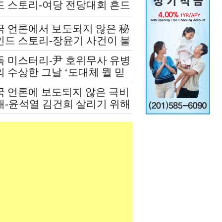
드 스토리-여당 전당대회 흔드
 정청래-신천지 개입설 논란
국 언론에서 보도되지 않은 秘
인드 스토리-장윤기 사건이 불
인 여당과 검찰의 보완 수사권
독 미스터리-尹 호위무사 유병
쟁
 수상한 그날 ‘도대체 뭘 믿
 설치고 까부나 했더니…’
국 언론에 보도되지 않은 극비
재-윤석열 김건희 살리기 위해
도 깔아뭉갠 심우정의 자충수