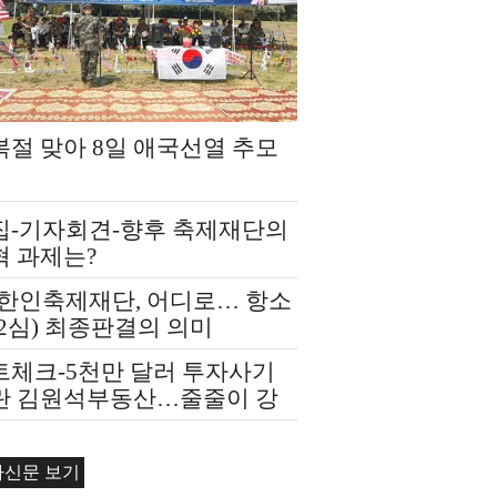
복절 맞아 8일 애국선열 추모
집-기자회견-향후 축제재단의
혁 과제는?
A한인축제재단, 어디로… 항소
2심) 최종판결의 의미
트체크-5천만 달러 투자사기
란 김원석부동산…줄줄이 강
경매
자신문 보기