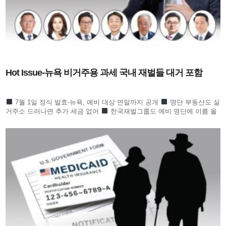
Hot Issue-뉴욕 비거주용 과세 국내 재벌들 대거 포함
7월 1일 정식 발효-뉴욕, 예비 대상 연말까지 공개
명단 부동산도 실
거주소 드러나면 추가 세금 없어
한국재벌그룹도 예비 명단에 이름 올
라 귀추 주목
정의선 이서현 김병주 신동원 노혜경