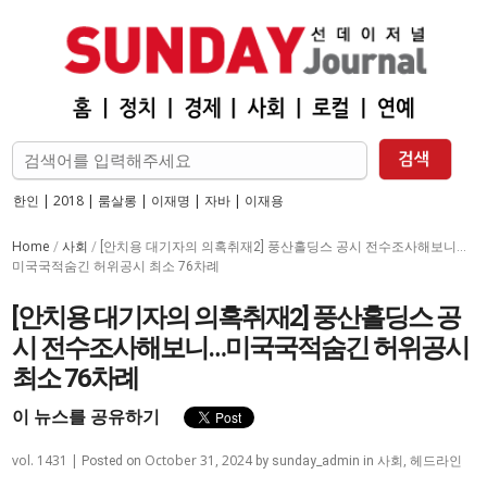
한인
|
2018
|
룸살롱
|
이재명
|
자바
|
이재용
Home
사회
/
/
[안치용 대기자의 의혹취재2] 풍산홀딩스 공시 전수조사해보니…
미국국적숨긴 허위공시 최소 76차례
[안치용 대기자의 의혹취재2] 풍산홀딩스 공
시 전수조사해보니…미국국적숨긴 허위공시
최소 76차례
이 뉴스를 공유하기
vol. 1431 |
October 31, 2024
사회
,
헤드라인
Posted on
by
sunday_admin
in