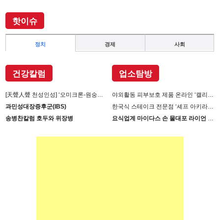
핫이슈
정치
경제
사회
건강칼럼
업소탐방
[天聲人聲 천성인성] ‘오미크론-원숭이 두창’장난 아니다
야외활동 피부보호 제품 온라인 ‘캘리제이’(Cali-j)에서 판매
과민성대장증후군(IBS)
한국식 스테이크 전문점 ‘셰프 아키라백의 AB스테이크’ 진출
송병찬칼럼 호두와 위장병
요식업계 마이다스 손 물대포 라이언 손 사장의 인생 필살기