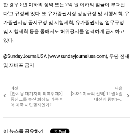
한 경우 5년 이하의 징역 또는 2억 원 이하의 벌금이 부과된
다’고 규정돼 있다. 또 유가증권시장 상장규정 및 시행세칙, 유
가증권시장 공시규정 및 시행세칙, 유가증권시장 업무규정
및 시행세칙 등을 통해서도 허위공시를 엄격하게 금지하고
있다.
@SundayJournalUSA (www.sundayjournalusa.com), 무단 전재
및 재배포 금지
Post
이전
다음
Previous
[안치용 대기자의 의혹취재2]
Next
[2024 미국의 선택] 11월 5일
navigation
post:
post:
풍산그룹 류진 회장도 가족 이
대선의 향방은…
어 미국 시민권자인가?
이 뉴스를 공유하기