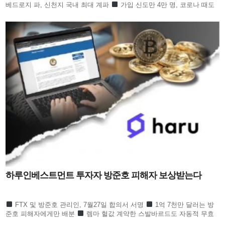
베드로지 파, 신천지 국내 최대 계파
가입 신도만 4만 명, 코로나 때도
방역 당국이 관심
합수본 역시 ‘신천지도 민주
하루인베스트먼트 투자자 방준호 피해자 보상받는다
FTX 및 방준호 관리인, 7월27일 합의서 서명
1억 7천만 달러는 방
준호 피해자에게만 배분
렘마 헐값 계약한 스발바르드도 자동적 무효
하루인베스트먼트 1만 6천 명 피해회복될 듯 하루