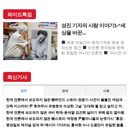
와이드특집
성진 기자의 사람 이야기1-“세
상을 바꾼...
최초 미일간지 한국기자로 최초 영
자신문 창간
미언론 뮤지엄에 헌액
된 유일한 아시안 언론인
“아시안 아
메리칸 언론계 대부”로 존경의 기자
SF사형수 이철수…결정적 무죄 쾌거
이끌어내 202
최신기사
정치
경제
사회
한국 언론에서 보도되지 않은 秘하인드 스토리-장윤기 사건이 불붙인 여당과 검찰의 보완 수사권 전쟁
단독 미스터리-尹 호위무사 유병호의 수상한 그날 ‘도대체 뭘 믿고 설치고 까부나 했더니…’
한국 언론에 보도되지 않은 극비 취재-윤석열 김건희 살리기 위해 법도 깔아뭉갠 심우정의 자충수
한국 언론에서 보도되지 않은 秘스토리-국정원 尹똘마니들의 눈엣가시 ‘홍장원’ 죽이기
중앙일보 매각설 앞과 뒤-메시아 기다리는 홍석현 누나 도움만이 유일한 탈출구인데 …