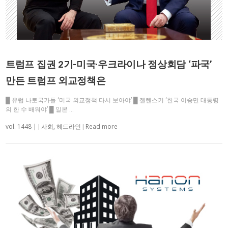
트럼프 집권 2기-미국·우크라이나 정상회담 ‘파국’
만든 트럼프 외교정책은
█ 유럽 나토국가들 ‘미국 외교정책 다시 보아야’ █ 젤렌스키 ‘한국 이승만 대통령
의 한 수 배워야’ █ 일본 …
vol. 1448 |
Read more
|
사회
,
헤드라인
|