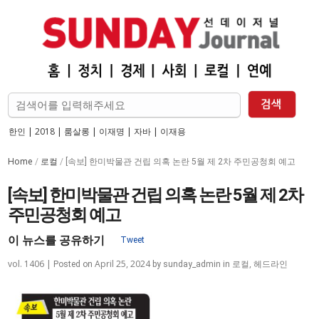
한인
|
2018
|
룸살롱
|
이재명
|
자바
|
이재용
Home
로컬
/
/
[속보] 한미박물관 건립 의혹 논란 5월 제 2차 주민공청회 예고
[속보] 한미박물관 건립 의혹 논란 5월 제 2차
주민공청회 예고
이 뉴스를 공유하기
Tweet
vol. 1406 |
April 25, 2024
로컬
,
헤드라인
Posted on
by
sunday_admin
in