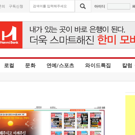
문의
구독신청
아이디
로컬
문화
연예/스포츠
와이드특집
칼럼