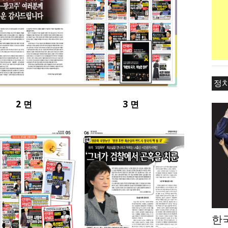
정
2 면
3 면
한