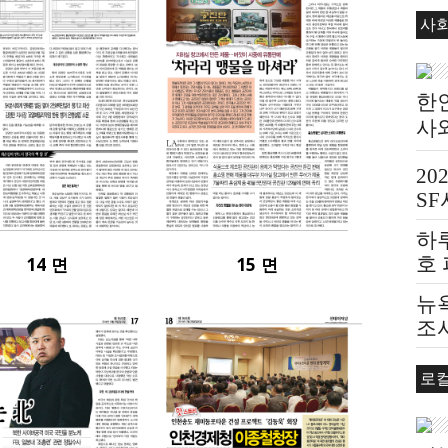
사
한
사
20
S
하
14 면
15 면
호
뉴욕
조
로