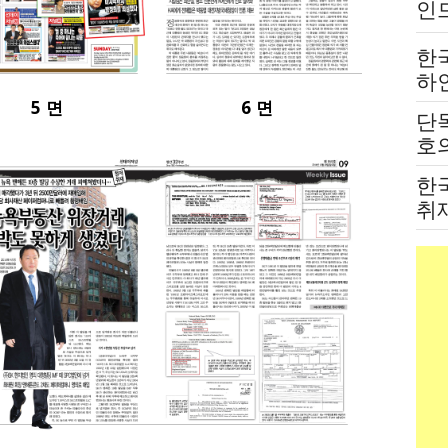
인
는
한
하
붙
5 면
6 면
단
전
호의
고
한
취
법