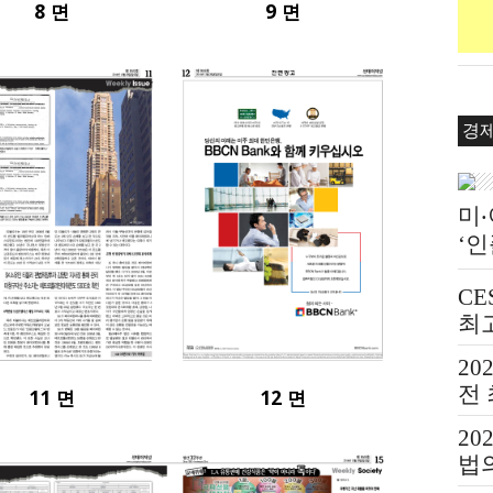
8 면
9 면
경
미
‘
쇄 
CE
최
20
전
11 면
12 면
20
법의
Bea