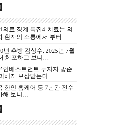
회
인의료 징계 특집4-치료는 의
와 환자의 소통에서 부터
20년 추방 김상수, 2025년 7월
F서 체포하고 보니…
루인베스트먼트 투자자 방준
 피해자 보상받는다
 한인 홈케어 등 7년간 전수
사해 보니…
컬