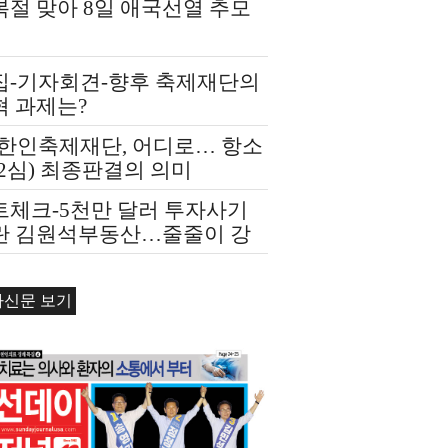
복절 맞아 8일 애국선열 추모
집-기자회견-향후 축제재단의
혁 과제는?
A한인축제재단, 어디로… 항소
2심) 최종판결의 의미
트체크-5천만 달러 투자사기
란 김원석부동산…줄줄이 강
경매
자신문 보기