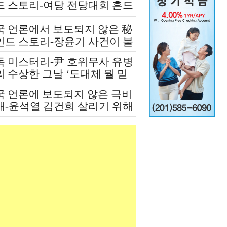
드 스토리-여당 전당대회 흔드
 정청래-신천지 개입설 논란
국 언론에서 보도되지 않은 秘
인드 스토리-장윤기 사건이 불
인 여당과 검찰의 보완 수사권
독 미스터리-尹 호위무사 유병
쟁
 수상한 그날 ‘도대체 뭘 믿
 설치고 까부나 했더니…’
국 언론에 보도되지 않은 극비
재-윤석열 김건희 살리기 위해
도 깔아뭉갠 심우정의 자충수