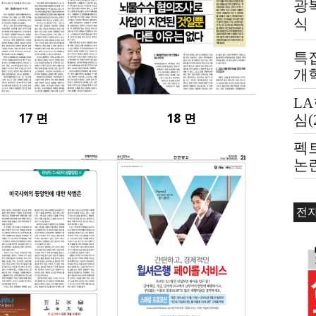
광
식
특
개
L
17 면
18 면
심(
펙
논
제
전