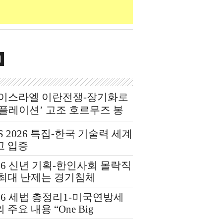
제
‧이스라엘 이란전쟁-장기화로
인플레이션’ 고조 호르무즈 봉
‘에너지 발 복합 쇼크’
S 2026 특집-한국 기술력 세계
고 입증
26 신년 기획-한인사회 몰락직
 최대 난제는 경기침체
26 세법 총정리1-미국연방세
 주요 내용 “One Big
utiful Bill Act(OBBBA)”