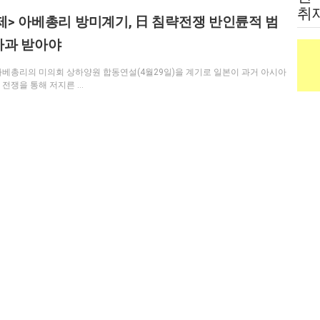
취
제> 아베총리 방미계기, 日 침략전쟁 반인륜적 범
법
사과 받아야
아베총리의 미의회 상하양원 합동연설(4월29일)을 계기로 일본이 과거 아시아
 전쟁을 통해 저지른 …
73 |
Read more
|
정치
|
인취재> MB 사위 조현범의 FWS, 선물투자실패 날
 전모
 전대통령의 사위인 조현범 한국타이어사장이 대주주인 FWS 투자자문이
 …
73 |
Read more
|
사회
|
경
운뉴스