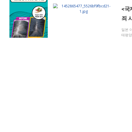
<국
죄 
일본 
태평양
Vol.9
<확
벼락
이명박
선물에
Vol.9
타