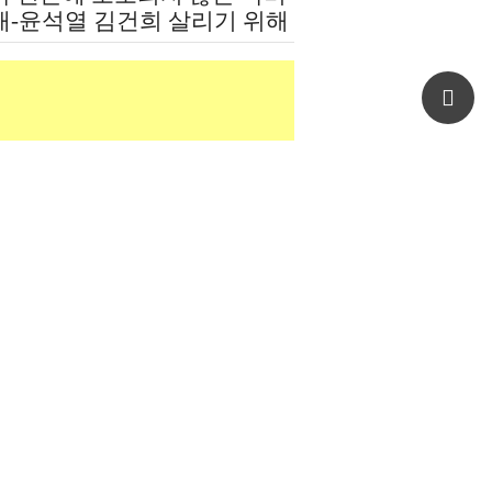
재-윤석열 김건희 살리기 위해
도 깔아뭉갠 심우정의 자충수
Top
제