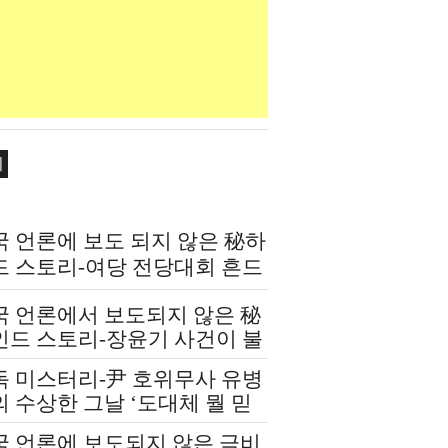
치
국 언론에 보도 되지 않은 秘하
드 스토리-여당 전당대회 흔드
 정청래-신천지 개입설 논란
국 언론에서 보도되지 않은 秘
인드 스토리-장윤기 사건이 불
인 여당과 검찰의 보완 수사권
독 미스터리-尹 호위무사 유병
쟁
 수상한 그날 ‘도대체 뭘 믿
 설치고 까부나 했더니…’
국 언론에 보도되지 않은 극비