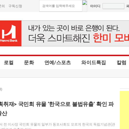
문의
구독신청
아이디
로컬
문화
연예/스포츠
와이드특집
칼럼
3)
획취재> 국민회 유물 ‘한국으로 불법유출’ 확인 파
확산
 서 전 이사장 국민회 유물의 일부가 동포사회도 모르게 한국의 독립기념관(관