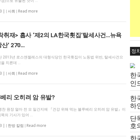
주경)으로 유출된 것이 …
73 |
Read more
|
사회
|
착취재> 흡사 ‘제2의 LA한국횟집’탈세사건…뉴욕
산’ 270…
정
2013년 로스앤젤레스의 대형식당인 한국횟집이 노동법 위반, 탈세사건으
역을 치른데 …
73 |
Read more
|
사회
|
한
인
는
베리 오히려 암 유발?
한
하
병찬 원장 얼마 전 모 일간지에 『건강 위해 먹는 블루베리 오히려 암 유발』이
붙
제목의 기사가 있어 …
단
전
호의
73 |
Read more
|
한방 칼럼
|
고
한