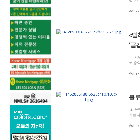
장 윤
Vol.9
<밀
‘금강
지난 
로 홍
Vol.9
블루
▲ 송
라는 
Vol.9