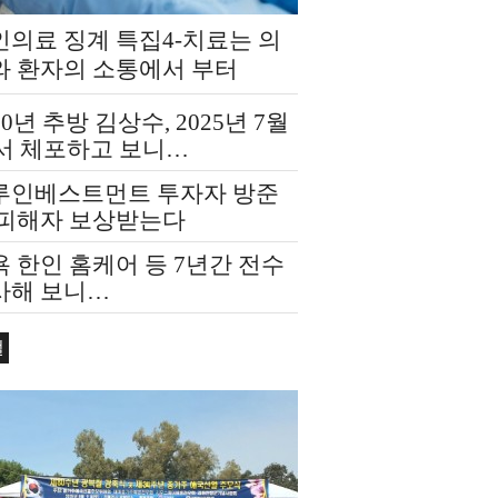
인의료 징계 특집4-치료는 의
와 환자의 소통에서 부터
20년 추방 김상수, 2025년 7월
F서 체포하고 보니…
루인베스트먼트 투자자 방준
 피해자 보상받는다
 한인 홈케어 등 7년간 전수
사해 보니…
컬