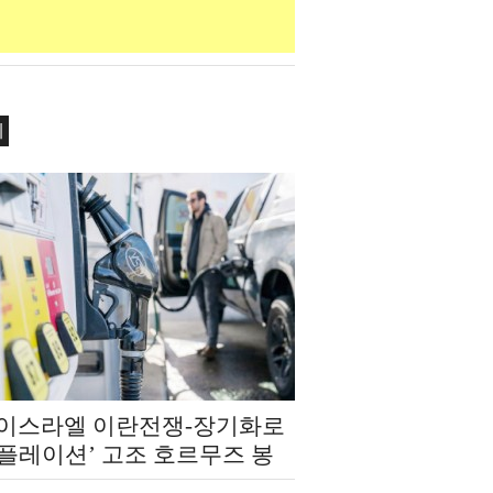
제
‧이스라엘 이란전쟁-장기화로
인플레이션’ 고조 호르무즈 봉
‘에너지 발 복합 쇼크’