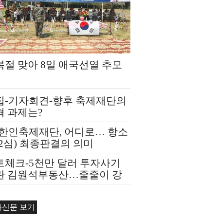
복절 맞아 8일 애국선열 추모
집-기자회견-향후 축제재단의
혁 과제는?
A한인축제재단, 어디로… 항소
2심) 최종판결의 의미
트체크-5천만 달러 투자사기
란 김원석부동산…줄줄이 강
경매
자신문 보기