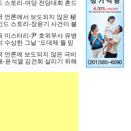
드 스토리-여당 전당대회 흔드
 정청래-신천지 개입설 논란
국 언론에서 보도되지 않은 秘
인드 스토리-장윤기 사건이 불
인 여당과 검찰의 보완 수사권
독 미스터리-尹 호위무사 유병
쟁
 수상한 그날 ‘도대체 뭘 믿
 설치고 까부나 했더니…’
국 언론에 보도되지 않은 극비
재-윤석열 김건희 살리기 위해
도 깔아뭉갠 심우정의 자충수