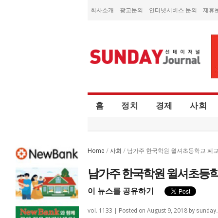
회사소개
광고문의
인터넷서비스 문의
제휴
홈
정치
경제
사회
Home
사회
/
/
남가주 한국학원 윌셔초등학교 폐교
남가주 한국학원 윌셔초등학교
이 뉴스를 공유하기
vol. 1133 |
August 9, 2018
Posted on
by
sunday