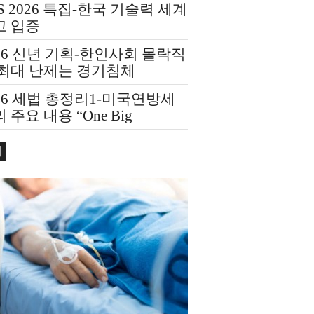
S 2026 특집-한국 기술력 세계
고 입증
26 신년 기획-한인사회 몰락직
 최대 난제는 경기침체
26 세법 총정리1-미국연방세
 주요 내용 “One Big
utiful Bill Act(OBBBA)”
회