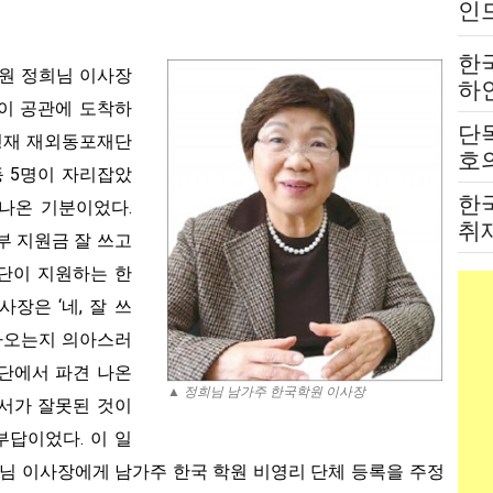
인
는
한
원 정희님 이사장
하
장이 공관에 도착하
붙
단
전
조형재 재외동포재단
호의
등 5명이 자리잡았
고
한
 나온 기분이었다.
취
부 지원금 잘 쓰고
법
단이 지원하는 한
장은 ‘네, 잘 쓰
 나오는지 의아스러
단에서 파견 나온
▲ 정희님 남가주 한국학원 이사장
서가 잘못된 것이
부답이었다. 이 일
희님 이사장에게 남가주 한국 학원 비영리 단체 등록을 주정