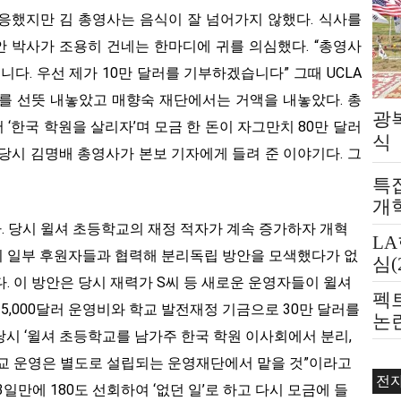
응했지만 김 총영사는 음식이 잘 넘어가지 않했다. 식사를
 박사가 조용히 건네는 한마디에 귀를 의심했다. “총영사
니다. 우선 제가 10만 달러를 기부하겠습니다” 그때 UCLA
러를 선뜻 내놓았고 매향숙 재단에서는 거액을 내놓았다. 총
광
‘한국 학원을 살리자’며 모금 한 돈이 자그만치 80만 달러
식
. 당시 김명배 총영사가 본보 기자에게 들려 준 이야기다. 그
특
개
왔다. 당시 윌셔 초등학교의 재정 적자가 계속 증가하자 개혁
L
 일부 후원자들과 협력해 분리독립 방안을 모색했다가 없
심(
. 이 방안은 당시 재력가 S씨 등 새로운 운영자들이 윌셔
펙
5,000달러 운영비와 학교 발전재정 기금으로 30만 달러를
논
시 ‘윌셔 초등학교를 남가주 한국 학원 이사회에서 분리,
제
교 운영은 별도로 설립되는 운영재단에서 맡을 것”이라고
전
일만에 180도 선회하여 ‘없던 일’로 하고 다시 모금에 들