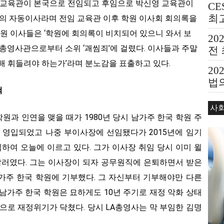
강복 교육관이 본국으로 전임되고 후임으로 박신영 교육관이
CE
최
원의 자동이사라며 전임 교육관 이후 학원 이사회 회의록을
 학원 이사들은 ‘학원에 회의록이 비치되어 있으니 와서 보
20
 총영사관으로부터 소위 ‘괘씸죄’에 걸렸다. 이사들과 주말
전
해 휘들려야 하는가’라며 분노감을 표출하고 있다.
20
법의
척
Bea
사
과 인연을 맺을 때가 1980년 당시 남가주 한국 학원 주
로 영입되었고 나중 부이사장에 선임됐다가 2015년에 임기
하여 오늘에 이르고 있다. 그가 이사장 취임 당시 이미 윌
 달러였다. 그는 이사장이 되자 공무원직에 은퇴하면서 받은
남가주 한국 학원에 기부했다. 그 자신부터 기부해야만 다른
남가주 한국 학원은 묘하게도 10년 주기로 재정 악화 상태
처음으로 재정위기가 닥쳤다. 당시 LA총영사는 막 부임한 김명