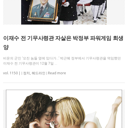
이재수 전 기무사령관 자살은 박정부 파워게임 희생
양
비운의 군인 ‘모진 놈들 옆에 있다가…’ 박근혜 정부에서 기무사령관을 역임했던
이재수 전 기무사령관이 12월 7일 …
vol. 1150 |
Read more
|
정치
,
헤드라인
|