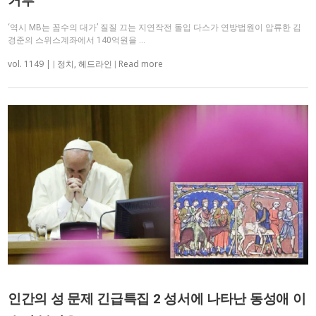
거부
‘역시 MB는 꼼수의 대가’ 질질 끄는 지연작전 돌입 다스가 연방법원이 압류한 김
경준의 스위스계좌에서 140억원을 …
vol. 1149 |
Read more
|
정치
,
헤드라인
|
인간의 성 문제 긴급특집 2 성서에 나타난 동성애 이