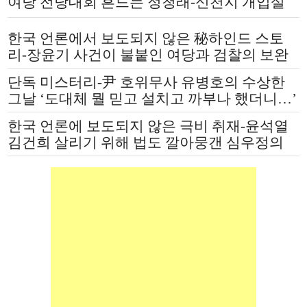
여당 전당대회 흔드는 정청래-신천지 개입설
논란
한국 언론에서 보도되지 않은 秘하인드 스토
리-장윤기 사건이 불붙인 여당과 검찰의 보완
수사권 전쟁
단독 미스터리-尹 호위무사 유병호의 수상한
그날 ‘도대체 뭘 믿고 설치고 까부나 했더니…’
한국 언론에 보도되지 않은 극비 취재-윤석열
김건희 살리기 위해 법도 깔아뭉갠 심우정의
자충수