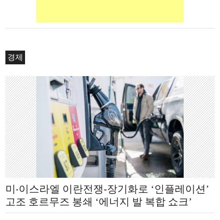
경제
미‧이스라엘 이란전쟁-장기화로 ‘인플레이션’
고조 호르무즈 봉쇄 ‘에너지 발 복합 쇼크’