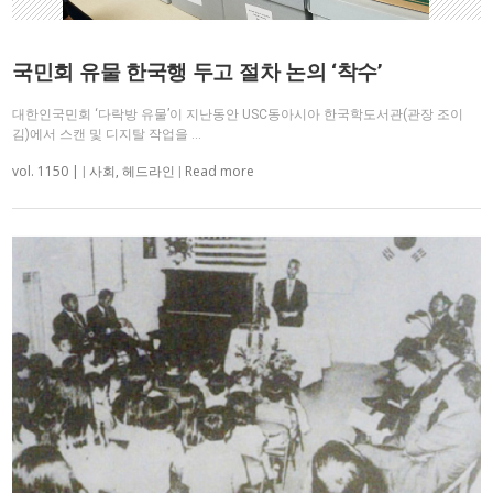
국민회 유물 한국행 두고 절차 논의 ‘착수’
대한인국민회 ‘다락방 유물’이 지난동안 USC동아시아 한국학도서관(관장 조이
김)에서 스캔 및 디지탈 작업을 …
vol. 1150 |
Read more
|
사회
,
헤드라인
|