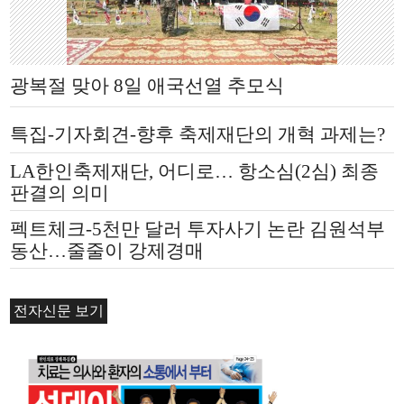
광복절 맞아 8일 애국선열 추모식
특집-기자회견-향후 축제재단의 개혁 과제는?
LA한인축제재단, 어디로… 항소심(2심) 최종
판결의 의미
펙트체크-5천만 달러 투자사기 논란 김원석부
동산…줄줄이 강제경매
전자신문 보기