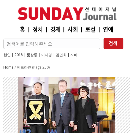
한인
|
2018
|
룸살롱
|
이재명
|
김건희
|
자바
Home
(Page 250)
/
헤드라인