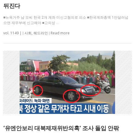
뒤진다
■뉴욕거주 남 모씨 한국 2개 계좌 미신고혐의로 피소 ■한국계좌총액 1만달러넘
으면 재무부에 신고해야 ■고의성 …
vol. 1149 |
Read more
|
사회
,
헤드라인
|
‘유엔안보리 대북제재위반의혹’ 조사 돌입 안팎