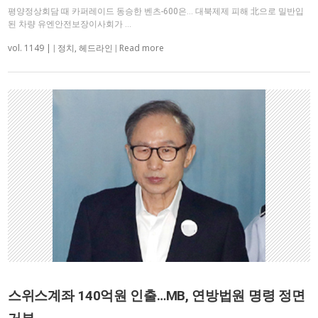
평양정상회담 때 카퍼레이드 동승한 벤츠-600은… 대북제제 피해 北으로 밀반입
된 차량 유엔안전보장이사회가 …
vol. 1149 |
Read more
|
정치
,
헤드라인
|
스위스계좌 140억원 인출…MB, 연방법원 명령 정면