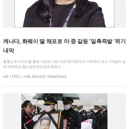
캐나다, 화웨이 딸 체포로 미·중 갈등 ‘일촉즉발 ‘위기
내막
홍콩소재 스카이콤 통해 이란과 거래 시작 2014년까지 거래액이 최소 1억달러 넘
어 세계최대 통신장비제조업체 화웨이 …
vol. 1150 |
Read more
|
사회
,
헤드라인
|