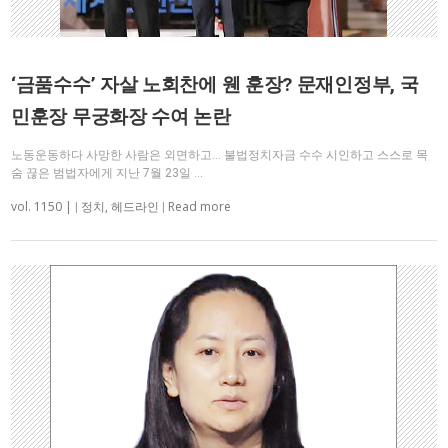
‘금품수수’ 자살 노회찬에 웬 훈장? 문재인정부, 국
민훈장 무궁화장 수여 논란
노동운동하다 사망한 사람은 외면하고… 불법정치자금 수수 시인하고 스스로 목
숨 끊은 범법자에게 지난 7월 23일 …
vol. 1150 |
Read more
|
정치
,
헤드라인
|