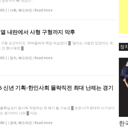
 정보까지 빼 내갔다’ …
489 |
Read more
|
사회
,
헤드라인
|
열 내란에서 사형 구형까지 막후
형 구형 순간까지도 ‘부하들에게 책임 떠넘겼다’ █ ‘말리는 사람만 있었어도 계
정
 안 했다’궤변 █ …
489 |
Read more
|
정치
,
헤드라인
|
26 신년 기획-한인사회 몰락직전 최대 난제는 경기
체
제불확실성이 동시에 작용하는 한 해가 될 가능성 █ 코로나19 팬데믹 시기보다
는 평가까지 나와 █ 식당 …
한
488 |
Read more
|
경제
,
헤드라인
|