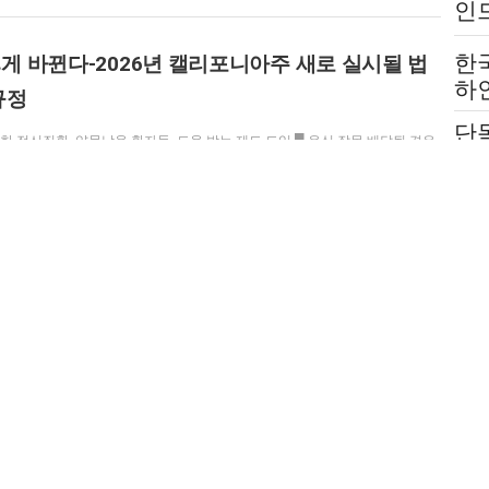
인
는
한
게 바뀐다-2026년 캘리포니아주 새로 실시될 법
하
규정
붙
단
전
각한 정신질환, 약물남용 환자들, 도움 받는 제도 도입 █ 음식 잘못 배달될 경우
호의
세금, 수수료 전액환불 의무 …
고
488 |
Read more
|
로컬
,
헤드라인
|
한
취
법
프 베네수엘라 공격 마두로 대통령 전격 체포 압
 저변
베네수엘라 목표물에 대한 공격을 지원할 법적 근거 부족’비난 █ 미국 베네수엘
공에 국제여론 ‘지지와 …
488 |
Read more
|
사회
,
헤드라인
|