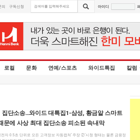
문의
구독신청
아이디
로컬
문화
연예/스포츠
와이드특집
칼럼
 집단소송…와이드 대특집1-삼성, 황금알 스마트
 때문에 사상 최대 집단소송 피소된 속내막
성전자 0.5초 단위로 모든 고객정보 자동캡쳐’ 주장 ②‘시청 형태는 물론 금융정