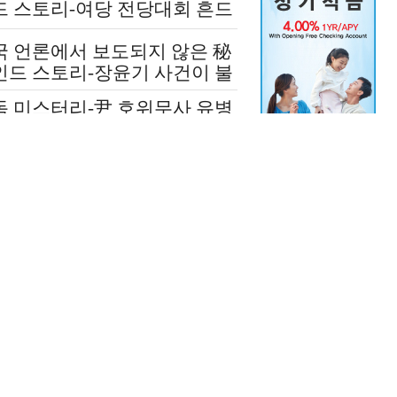
드 스토리-여당 전당대회 흔드
 정청래-신천지 개입설 논란
국 언론에서 보도되지 않은 秘
인드 스토리-장윤기 사건이 불
인 여당과 검찰의 보완 수사권
독 미스터리-尹 호위무사 유병
쟁
 수상한 그날 ‘도대체 뭘 믿
 설치고 까부나 했더니…’
국 언론에 보도되지 않은 극비
재-윤석열 김건희 살리기 위해
도 깔아뭉갠 심우정의 자충수