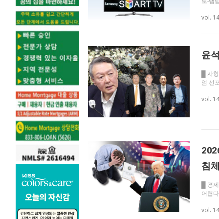
보-랩탑
vol. 1
윤석
█ 사
엄 선포
vol. 1
20
침
█ 경
어렵다
vol. 1