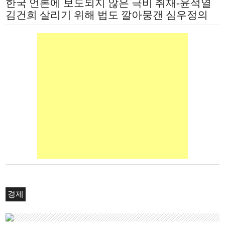
한국 언론에 보도되지 않은 극비 취재-윤석열
김건희 살리기 위해 법도 깔아뭉갠 심우정의
자충수
경제