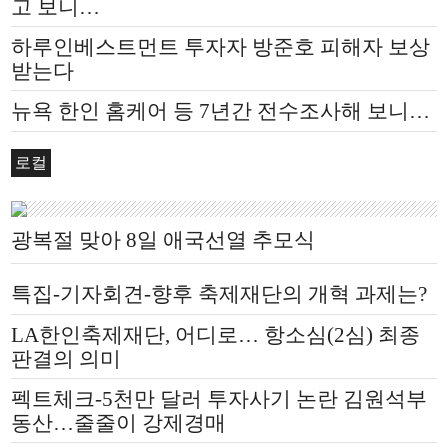
고 보니…
하루인베스트먼트 투자자 방준호 피해자 보상
받는다
뉴욕 한인 홈케어 등 7년간 전수조사해 보니…
로컬
광복절 맞아 8일 애국선열 추모식
특집-기자회견-향후 축제재단의 개혁 과제는?
LA한인축제재단, 어디로… 항소심(2심) 최종
판결의 의미
펙트체크-5천만 달러 투자사기 논란 김원석부
동산…줄줄이 강제경매