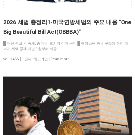
2026 세법 총정리1-미국연방세법의 주요 내용 “One
Big Beautiful Bill Act(OBBBA)”
█ 재난 손실, 상속세, 증여세, 모기지 이자 공제 █ 해외소득 과세 구조와 청정 에
너지 세액 공제 매년 1월부터 세금 …
vol. 1488 |
Read more
|
경제
,
헤드라인
|