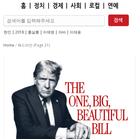
한인
|
2018
|
룸살롱
|
이재명
|
자바
|
이재용
Home
(Page 21)
/
헤드라인